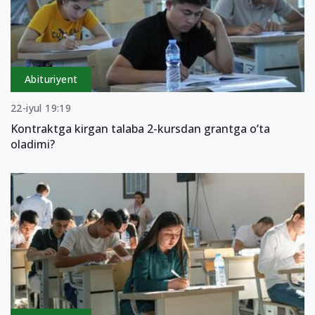
Abituriyent
22-iyul 19:19
Kontraktga kirgan talaba 2-kursdan grantga o‘ta
oladimi?