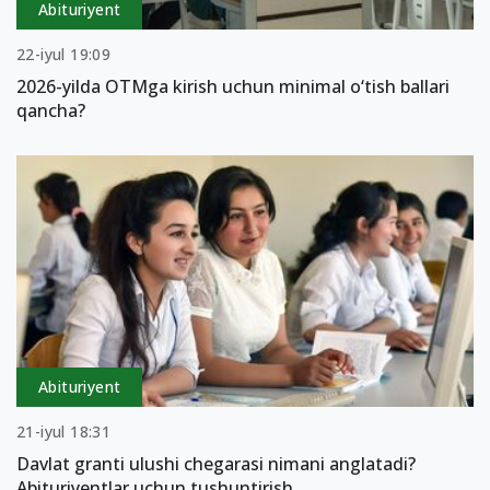
Abituriyent
22-iyul 19:09
2026-yilda OTMga kirish uchun minimal o‘tish ballari
qancha?
Abituriyent
21-iyul 18:31
Davlat granti ulushi chegarasi nimani anglatadi?
Abituriyentlar uchun tushuntirish