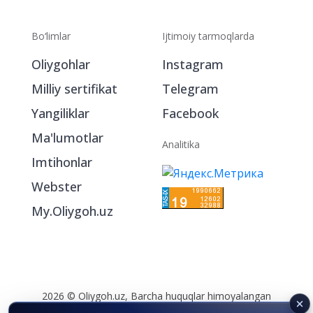
Bo‘limlar
Ijtimoiy tarmoqlarda
Oliygohlar
Instagram
Milliy sertifikat
Telegram
Yangiliklar
Facebook
Ma'lumotlar
Analitika
Imtihonlar
Webster
My.Oliygoh.uz
2026 © Oliygoh.uz, Barcha huquqlar himoyalangan