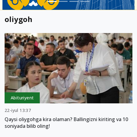
oliygoh
Abituriyent
22-iyul 13:37
Qaysi oliygohga kira olaman? Ballingizni kiriting va 10
soniyada bilib oling!