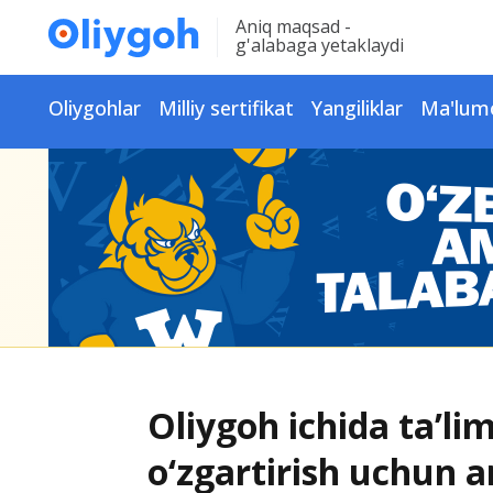
Aniq maqsad -
g'alabaga yetaklaydi
Oliygohlar
Milliy sertifikat
Yangiliklar
Ma'lum
Oliygoh ichida ta’lim
o‘zgartirish uchun a