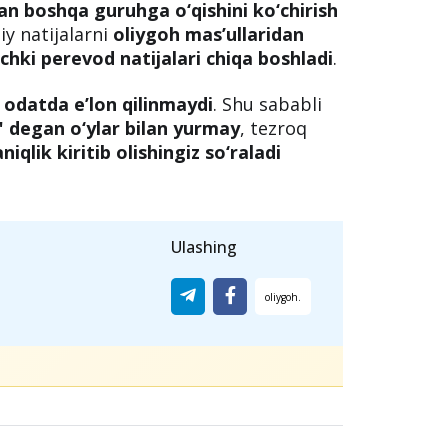
alishini o‘zgartirish uchun
!
ir ta’lim yo‘nalishidan boshqasiga
gan
yoki
bir ta’lim shaklidan
an boshqa guruhga o‘qishini ko‘chirish
y natijalarni
oliygoh mas’ullaridan
ichki perevod natijalari chiqa boshladi
.
 odatda e’lon qilinmaydi
. Shu sababli
 degan o‘ylar bilan yurmay
, tezroq
qlik kiritib olishingiz so‘raladi
Ulashing