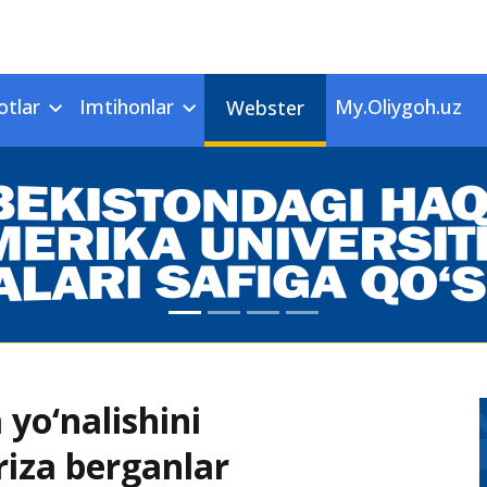
otlar
Imtihonlar
My.Oliygoh.uz
Webster
 yo‘nalishini
riza berganlar