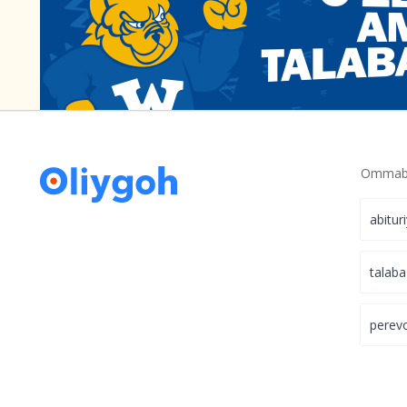
Bazaviy va tabaqalashtirilgan kontrakt ma
toʻlash muddati 10-iyunga qadar uzaytiril
Ommabo
abitur
talaba