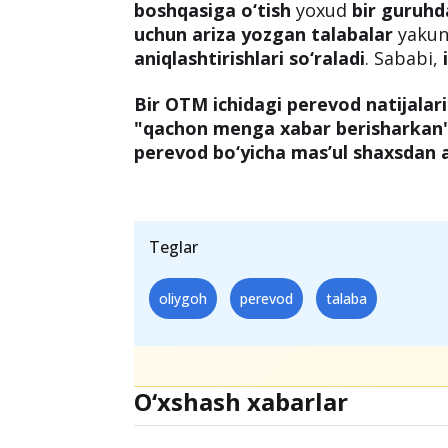
Oliygoh ichida ta’lim yo‘n
ariza berganlar diqqatiga
O‘zi o‘qiyotgan davlat oliygohining
b
o‘qishini ko‘chirish uchun ariza ber
boshqasiga o‘tish
yoxud
bir guruhd
uchun ariza yozgan talabalar
yakuni
aniqlashtirishlari so‘raladi
. Sababi,
Bir OTM ichidagi perevod natijalari
"qachon menga xabar berisharkan"
perevod bo‘yicha mas’ul shaxsdan ani
Teglar
oliygoh
perevod
talaba