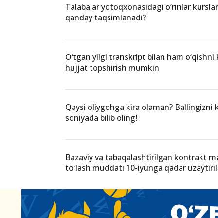
O‘xshash xabarlar
Talabalar yotoqxonasidagi o‘rinlar kurslar
qanday taqsimlanadi?
O‘tgan yilgi transkript bilan ham o‘qishni 
hujjat topshirish mumkin
Qaysi oliygohga kira olaman? Ballingizni k
soniyada bilib oling!