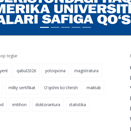
blagʻlarini
26-may 09:52
di
p teglar
iyent
qabul2026
yotoqxona
magistratura
milliy sertifikat
O'qishni ko'chirish
maktab