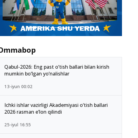
Ommabop
Qabul-2026: Eng past o‘tish ballari bilan kirish
mumkin bo‘lgan yo‘nalishlar
13-iyun 00:02
Ichki ishlar vazirligi Akademiyasi o‘tish ballari
2026 rasman e’lon qilindi
25-iyul 16:55