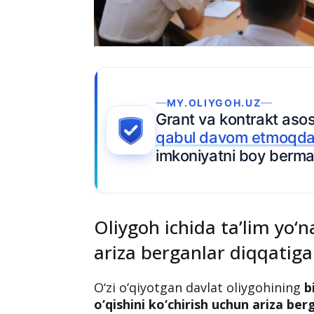
MY.OLIYGOH.UZ
Grant va kontrakt asosida
qabul davom etmoqda
—
imkoniyatni boy bermang.