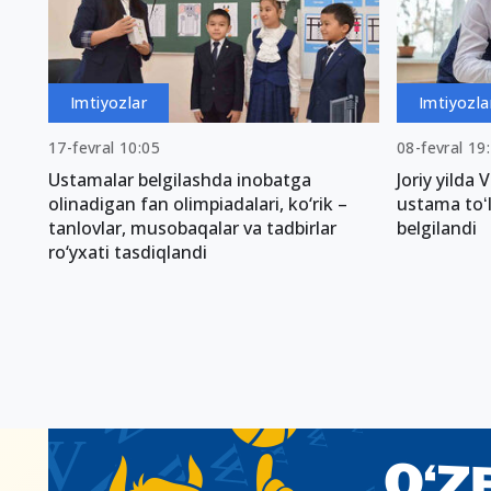
Imtiyozlar
Imtiyozla
17-fevral 10:05
08-fevral 19
Ustamalar belgilashda inobatga
Joriy yilda
olinadigan fan olimpiadalari, ko‘rik –
ustama toʻ
tanlovlar, musobaqalar va tadbirlar
belgilandi
ro‘yxati tasdiqlandi