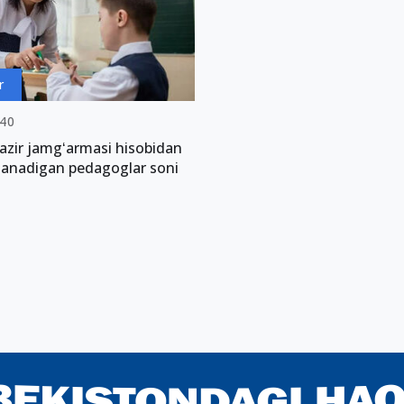
r
:40
 Vazir jamgʻarmasi hisobidan
lanadigan pedagoglar soni