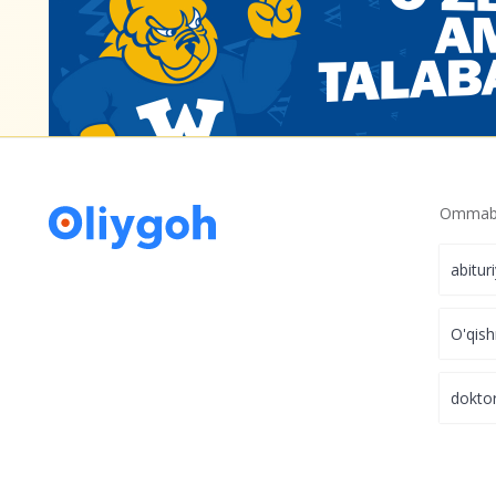
Ommabo
abitur
O'qish
dokto