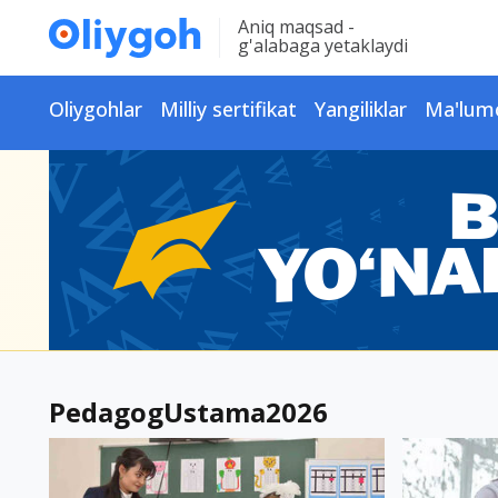
Aniq maqsad -
g'alabaga yetaklaydi
Oliygohlar
Milliy sertifikat
Yangiliklar
Ma'lum
PedagogUstama2026