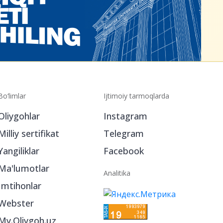
Bo‘limlar
Ijtimoiy tarmoqlarda
Oliygohlar
Instagram
Milliy sertifikat
Telegram
Yangiliklar
Facebook
Ma'lumotlar
Analitika
Imtihonlar
Webster
My.Oliygoh.uz