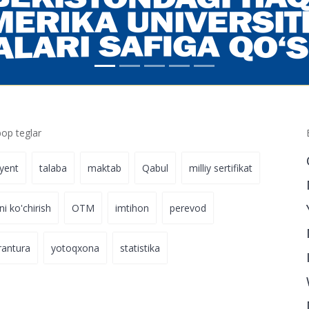
p teglar
iyent
talaba
maktab
Qabul
milliy sertifikat
ni ko'chirish
OTM
imtihon
perevod
rantura
yotoqxona
statistika