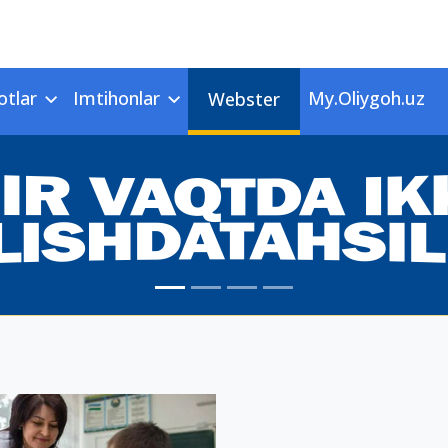
otlar
Imtihonlar
My.Oliygoh.uz
Webster