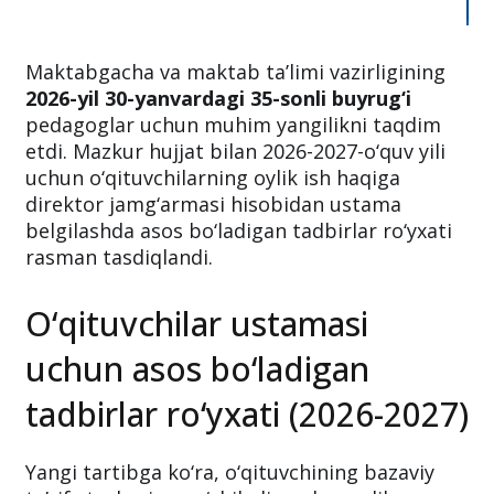
Maktabgacha va maktab ta’limi vazirligining
2026-yil 30-yanvardagi 35-sonli buyrug‘i
pedagoglar uchun muhim yangilikni taqdim
etdi. Mazkur hujjat bilan 2026-2027-o‘quv yili
uchun o‘qituvchilarning oylik ish haqiga
direktor jamg‘armasi hisobidan ustama
belgilashda asos bo‘ladigan tadbirlar ro‘yxati
rasman tasdiqlandi.
O‘qituvchilar ustamasi
uchun asos bo‘ladigan
tadbirlar ro‘yxati (2026-2027)
Yangi tartibga ko‘ra, o‘qituvchining bazaviy