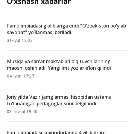
O‘xshash xabarlar
Fan olimpiadasi g‘oliblariga endi "O‘zbekiston bo‘ylab
sayohat" yo‘llanmasi beriladi
31-iyul 13:03
Musiqa va san’at maktablari o‘qituvchilarining
maoshi oshiriladi: Yangi imtiyozlar e’lon qilindi
04-iyun 17:27
Joriy yilda Vazir jamgʻarmasi hisobidan ustama
toʻlanadigan pedagoglar soni belgilandi
08-fevral 19:40
Fan olimpiadasi sovrindorlariga 4 yillik grant