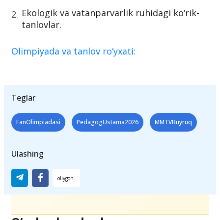
Ekologik va vatanparvarlik ruhidagi ko‘rik-
tanlovlar.
Olimpiyada va tanlov ro‘yxati:
Teglar
FanOlimpiadasi
PedagogUstama2026
MMTVBuyruq
Ulashing