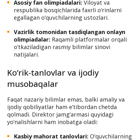
Asosiy fan olimpiadalari:
Viloyat va
respublika bosqichlarida faxrli o‘rinlarni
egallagan o‘quvchilarning ustozlari.
Vazirlik tomonidan tasdiqlangan onlayn
olimpiadalar:
Raqamli platformalar orqali
o‘tkaziladigan rasmiy bilimlar sinovi
natijalari.
Ko‘rik-tanlovlar va ijodiy
musobaqalar
Faqat nazariy bilimlar emas, balki amaliy va
ijodiy qobiliyatlar ham e’tibordan chetda
qolmadi. Direktor jamg‘armasi quyidagi
yo‘nalishlarni ham inobatga oladi:
Kasbiy mahorat tanlovlari:
O‘quvchilarning