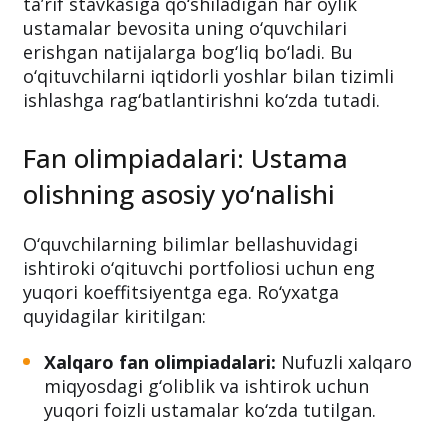
ta’rif stavkasiga qo‘shiladigan har oylik
ustamalar bevosita uning o‘quvchilari
erishgan natijalarga bog‘liq bo‘ladi. Bu
o‘qituvchilarni iqtidorli yoshlar bilan tizimli
ishlashga rag‘batlantirishni ko‘zda tutadi.
Fan olimpiadalari: Ustama
olishning asosiy yo‘nalishi
O‘quvchilarning bilimlar bellashuvidagi
ishtiroki o‘qituvchi portfoliosi uchun eng
yuqori koeffitsiyentga ega. Ro‘yxatga
quyidagilar kiritilgan:
Xalqaro fan olimpiadalari:
Nufuzli xalqaro
miqyosdagi g‘oliblik va ishtirok uchun
yuqori foizli ustamalar ko‘zda tutilgan.