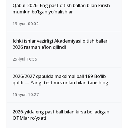
Qabul-2026: Eng past o‘tish ballari bilan kirish
mumkin bo‘lgan yo‘nalishlar
13-iyun 00:02
Ichki ishlar vazirligi Akademiyasi o‘tish ballari
2026 rasman e’lon qilindi
25-iyul 16:55
2026/2027 qabulda maksimal ball 189 Bo‘lib
qoldi — Yangi test mezonlari bilan tanishing
15-iyun 10:27
2026-yilda eng past ball bilan kirsa bo‘ladigan
OTMlar ro‘yxati