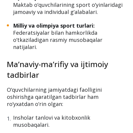
Maktab o‘quvchilarining sport o‘yinlaridagi
jamoaviy va individual g‘alabalari.
Milliy va olimpiya sport turlari:
Federatsiyalar bilan hamkorlikda
o‘tkaziladigan rasmiy musobaqalar
natijalari.
Ma’naviy-ma’rifiy va ijtimoiy
tadbirlar
O‘quvchilarning jamiyatdagi faolligini
oshirishga qaratilgan tadbirlar ham
ro‘yxatdan o‘rin olgan:
Insholar tanlovi va kitobxonlik
musobaqalari.