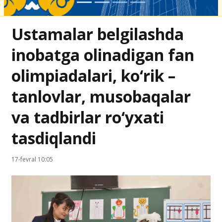
Ustamalar belgilashda
inobatga olinadigan fan
olimpiadalari, ko‘rik –
tanlovlar, musobaqalar
va tadbirlar ro‘yxati
tasdiqlandi
17-fevral 10:05