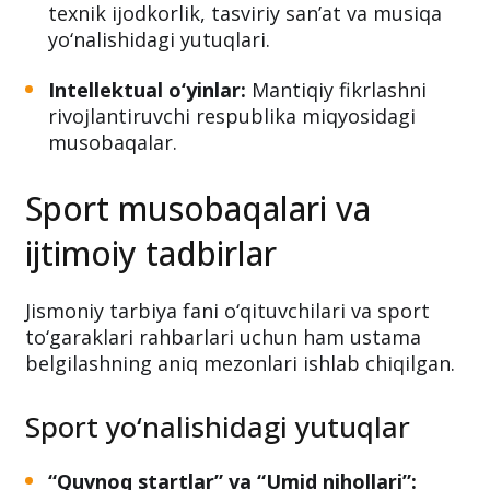
texnik ijodkorlik, tasviriy san’at va musiqa
yo‘nalishidagi yutuqlari.
Intellektual o‘yinlar:
Mantiqiy fikrlashni
rivojlantiruvchi respublika miqyosidagi
musobaqalar.
Sport musobaqalari va
ijtimoiy tadbirlar
Jismoniy tarbiya fani o‘qituvchilari va sport
to‘garaklari rahbarlari uchun ham ustama
belgilashning aniq mezonlari ishlab chiqilgan.
Sport yo‘nalishidagi yutuqlar
“Quvnoq startlar” va “Umid nihollari”: