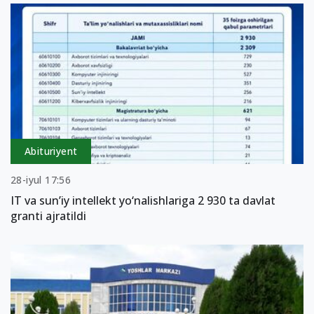
Abituriyent
28-iyul 17:56
IT va sun’iy intellekt yo‘nalishlariga 2 930 ta davlat
granti ajratildi