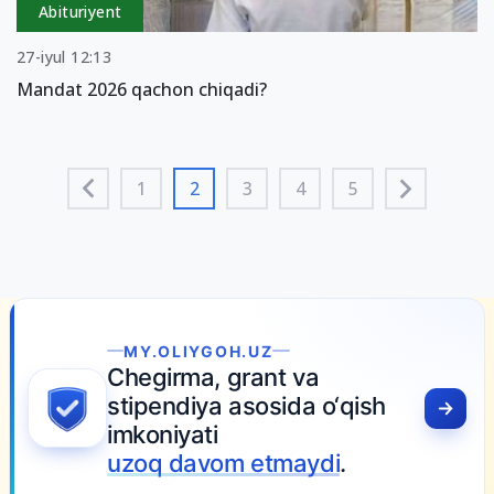
Abituriyent
27-iyul 12:13
Mandat 2026 qachon chiqadi?
1
2
3
4
5