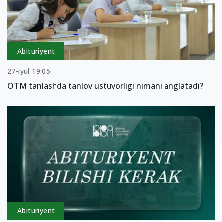
Abituriyent
27-iyul 19:05
OTM tanlashda tanlov ustuvorligi nimani anglatadi?
Abituriyent