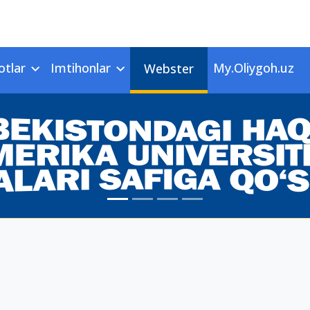
otlar
Imtihonlar
My.Oliygoh.uz
Webster