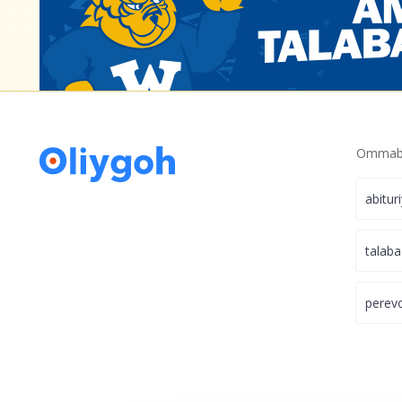
Ommabo
abitur
talaba
perev