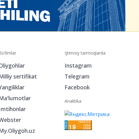
Bo‘limlar
Ijtimoiy tarmoqlarda
Oliygohlar
Instagram
Milliy sertifikat
Telegram
Yangiliklar
Facebook
Ma'lumotlar
Analitika
Imtihonlar
Webster
My.Oliygoh.uz