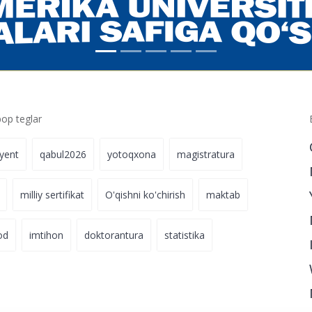
p teglar
iyent
qabul2026
yotoqxona
magistratura
milliy sertifikat
O'qishni ko'chirish
maktab
od
imtihon
doktorantura
statistika