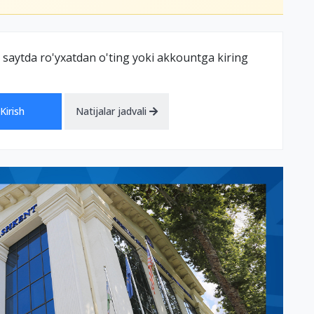
 saytda ro'yxatdan o'ting yoki akkountga kiring
Kirish
Natijalar jadvali