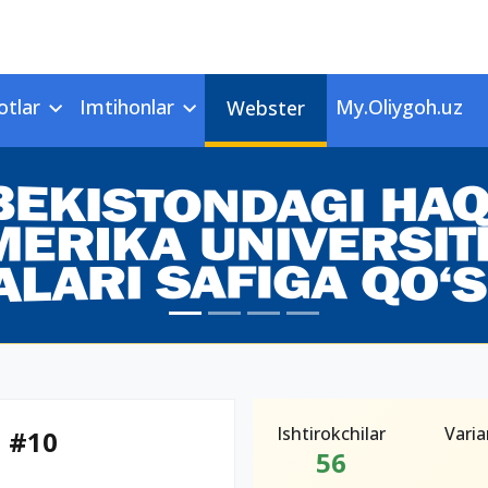
otlar
Imtihonlar
My.Oliygoh.uz
Webster
Ishtirokchilar
Varia
n #10
56