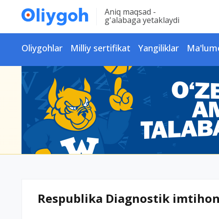
Aniq maqsad -
g'alabaga yetaklaydi
Oliygohlar
Milliy sertifikat
Yangiliklar
Ma'lum
Respublika Diagnostik imtiho