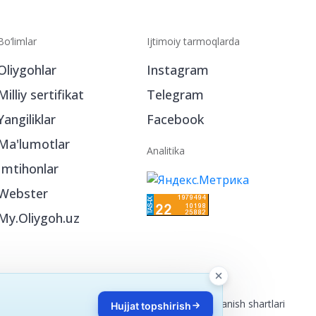
Bo‘limlar
Ijtimoiy tarmoqlarda
Oliygohlar
Instagram
Milliy sertifikat
Telegram
Yangiliklar
Facebook
Ma'lumotlar
Analitika
Imtihonlar
Webster
My.Oliygoh.uz
Reklama
/
Foydalanish shartlari
Hujjat topshirish