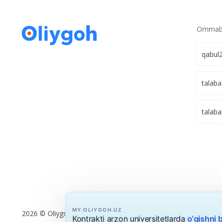
Ommabo
qabul
talaba
talaba
MY.OLIYGOH.UZ
2026 © Oliygoh.uz, Barcha huquqlar himoyalangan
Kontrakti arzon universitetlarda
o‘qishni