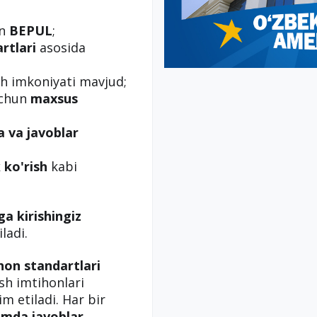
un
BEPUL
;
rtlari
asosida
h imkoniyati mavjud;
uchun
maxsus
a va javoblar
 ko'rish
kabi
ga kirishingiz
ladi.
hon standartlari
ish imtihonlari
m etiladi. Har bir
amda javoblar