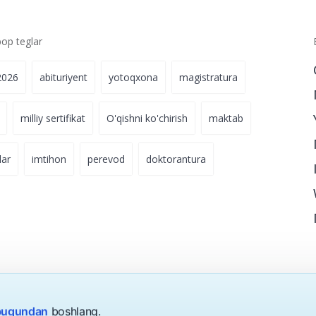
p teglar
2026
abituriyent
yotoqxona
magistratura
milliy sertifikat
O'qishni ko'chirish
maktab
lar
imtihon
perevod
doktorantura
 bugundan
boshlang.