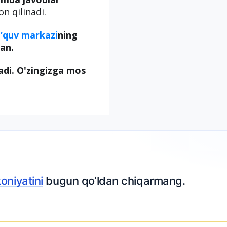
on qilinadi.
‘quv markazi
ning
an.
adi. O'zingizga mos
oniyatini
bugun qo‘ldan chiqarmang.