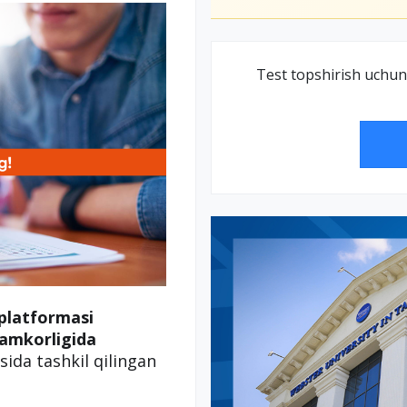
Test topshirish uchun
platformasi
amkorligida
ida tashkil qilingan