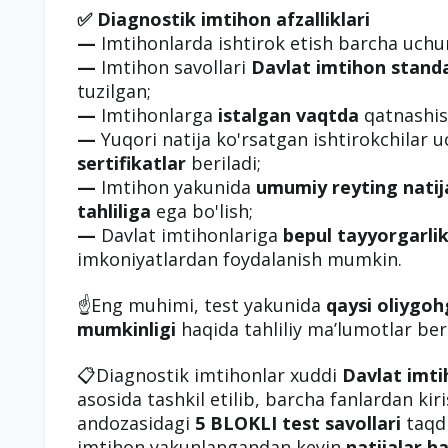
✅ Diagnostik imtihon afzalliklari
—
Imtihonlarda ishtirok etish barcha uch
—
Imtihon savollari
Davlat imtihon standa
tuzilgan;
—
Imtihonlarga
istalgan vaqtda
qatnashis
—
Yuqori natija ko'rsatgan ishtirokchilar 
sertifikatlar
beriladi;
—
Imtihon yakunida
umumiy reyting natij
tahliliga
ega bo'lish;
—
Davlat imtihonlariga
bepul tayyorgarlik
imkoniyatlardan foydalanish mumkin.
☝️Eng muhimi, test yakunida
qaysi oliygoh
mumkinligi
haqida tahliliy ma’lumotlar beri
📋Diagnostik imtihonlar xuddi
Davlat imti
asosida tashkil etilib, barcha fanlardan kir
andozasidagi
5 BLOKLI test savollari
taqdi
imtihon yakunlangandan keyin
natijalar h