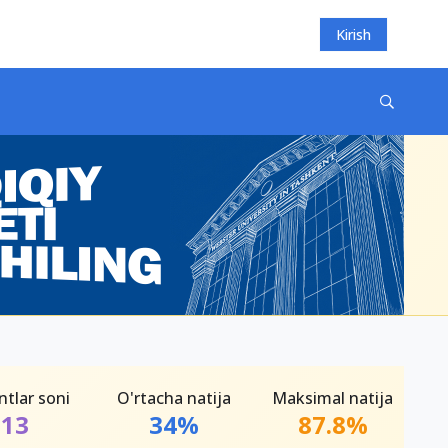
Kirish
ntlar soni
O'rtacha natija
Maksimal natija
13
34%
87.8%