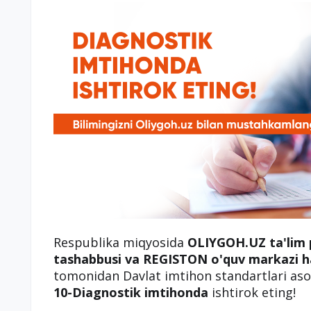
Respublika miqyosida
OLIYGOH.UZ ta'lim 
tashabbusi va REGISTON o'quv markazi h
tomonidan Davlat imtihon standartlari asos
10-Diagnostik imtihonda
ishtirok eting!