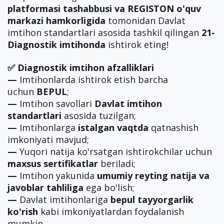
platformasi tashabbusi va REGISTON o'quv
markazi hamkorligida
tomonidan Davlat
imtihon standartlari asosida tashkil qilingan
21-
Diagnostik imtihonda
ishtirok eting!
✅ Diagnostik imtihon afzalliklari
—
Imtihonlarda ishtirok etish barcha
uchun
BEPUL
;
—
Imtihon savollari
Davlat imtihon
standartlari
asosida tuzilgan;
—
Imtihonlarga
istalgan vaqtda
qatnashish
imkoniyati mavjud;
—
Yuqori natija ko'rsatgan ishtirokchilar uchun
maxsus sertifikatlar
beriladi;
—
Imtihon yakunida
umumiy reyting natija va
javoblar tahliliga
ega bo'lish;
—
Davlat imtihonlariga
bepul tayyorgarlik
ko'rish
kabi imkoniyatlardan foydalanish
mumkin.