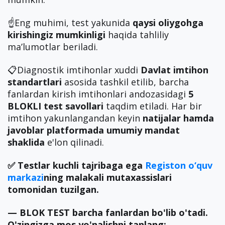
☝️Eng muhimi, test yakunida
qaysi oliygohga
kirishingiz mumkinligi
haqida tahliliy
ma’lumotlar beriladi.
📋Diagnostik imtihonlar xuddi
Davlat imtihon
standartlari
asosida tashkil etilib, barcha
fanlardan kirish imtihonlari andozasidagi
5
BLOKLI test savollari
taqdim etiladi. Har bir
imtihon yakunlangandan keyin
natijalar hamda
javoblar
platformada umumiy mandat
shaklida
e'lon qilinadi.
✅ Testlar kuchli tajribaga ega
Registon o‘quv
markazi
ning malakali mutaxassislari
tomonidan tuzilgan.
— BLOK TEST barcha fanlardan bo'lib o'tadi.
O'zingizga mos yo'nalishni tanlang: