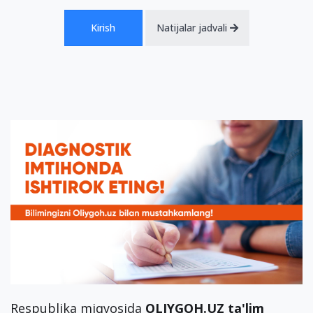
Kirish
Natijalar jadvali
Respublika miqyosida
OLIYGOH.UZ ta'lim