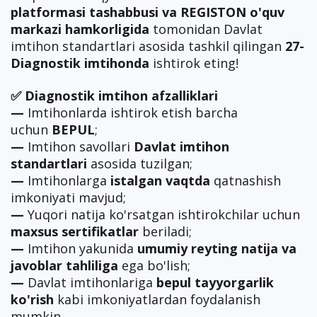
platformasi tashabbusi va REGISTON o'quv
markazi hamkorligida
tomonidan Davlat
imtihon standartlari asosida tashkil qilingan
27-
Diagnostik imtihonda
ishtirok eting!
✅ Diagnostik imtihon afzalliklari
—
Imtihonlarda ishtirok etish barcha
uchun
BEPUL
;
—
Imtihon savollari
Davlat imtihon
standartlari
asosida tuzilgan;
—
Imtihonlarga
istalgan vaqtda
qatnashish
imkoniyati mavjud;
—
Yuqori natija ko'rsatgan ishtirokchilar uchun
maxsus sertifikatlar
beriladi;
—
Imtihon yakunida
umumiy reyting natija va
javoblar tahliliga
ega bo'lish;
—
Davlat imtihonlariga
bepul tayyorgarlik
ko'rish
kabi imkoniyatlardan foydalanish
mumkin.