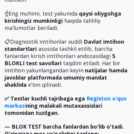
☝️Eng muhimi, test yakunida
qaysi oliygohga
kirishingiz mumkinligi
haqida tahliliy
ma’lumotlar beriladi.
📋Diagnostik imtihonlar xuddi
Davlat imtihon
standartlari
asosida tashkil etilib, barcha
fanlardan kirish imtihonlari andozasidagi
5
BLOKLI test savollari
taqdim etiladi. Har bir
imtihon yakunlangandan keyin
natijalar hamda
javoblar
platformada umumiy mandat
shaklida
e'lon qilinadi.
✅ Testlar kuchli tajribaga ega
Registon o‘quv
markazi
ning malakali mutaxassislari
tomonidan tuzilgan.
— BLOK TEST barcha fanlardan bo'lib o'tadi.
O'zingizga mos yo'nalishni tanlang: