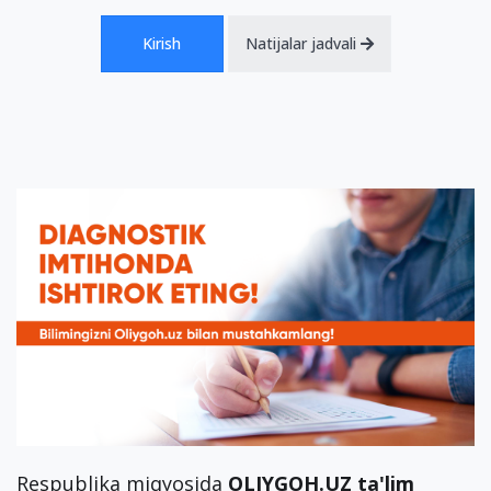
Kirish
Natijalar jadvali
Respublika miqyosida
OLIYGOH.UZ ta'lim