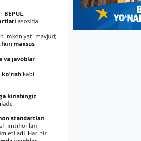
un
BEPUL
;
rtlari
asosida
h imkoniyati mavjud;
uchun
maxsus
a va javoblar
 ko'rish
kabi
ga kirishingiz
ladi.
hon standartlari
ish imtihonlari
m etiladi. Har bir
amda javoblar