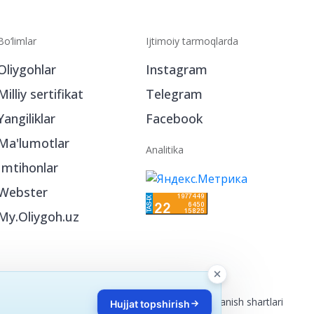
Bo‘limlar
Ijtimoiy tarmoqlarda
Oliygohlar
Instagram
Milliy sertifikat
Telegram
Yangiliklar
Facebook
Ma'lumotlar
Analitika
Imtihonlar
Webster
My.Oliygoh.uz
Reklama
/
Foydalanish shartlari
Hujjat topshirish