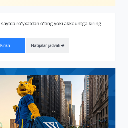
 saytda ro'yxatdan o'ting yoki akkountga kiring
Kirish
Natijalar jadvali