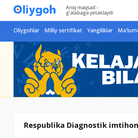
Aniq maqsad -
g'alabaga yetaklaydi
Oliygohlar
Milliy sertifikat
Yangiliklar
Ma'lum
Respublika Diagnostik imtiho