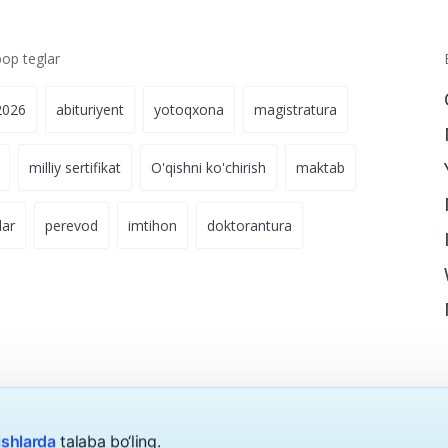
p teglar
2026
abituriyent
yotoqxona
magistratura
milliy sertifikat
O'qishni ko'chirish
maktab
lar
perevod
imtihon
doktorantura
ishlarda
talaba bo‘ling.