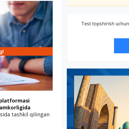
Test topshirish uchun
platformasi
amkorligida
ida tashkil qilingan