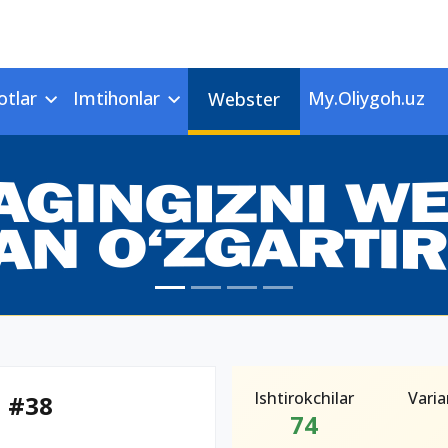
otlar
Imtihonlar
My.Oliygoh.uz
Webster
Ishtirokchilar
Varia
n #38
74