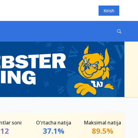
Kirish
ntlar soni
O'rtacha natija
Maksimal natija
12
37.1%
89.5%