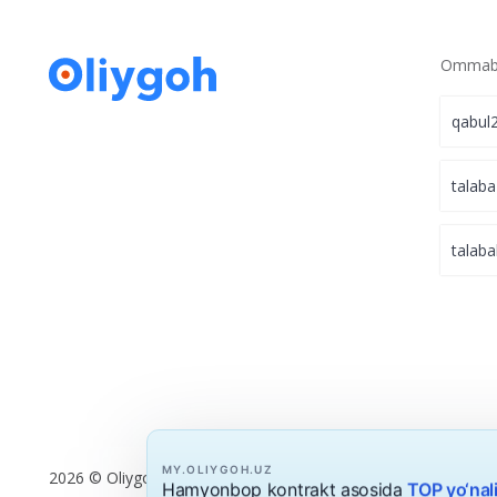
Ommabo
qabul
talaba
talaba
MY.OLIYGOH.UZ
2026 © Oliygoh.uz, Barcha huquqlar himoyalangan
Hamyonbop kontrakt asosida
TOP yo‘nal