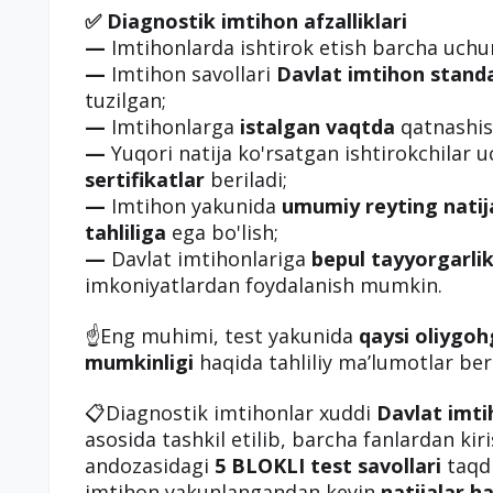
✅ Diagnostik imtihon afzalliklari
—
Imtihonlarda ishtirok etish barcha uch
—
Imtihon savollari
Davlat imtihon standa
tuzilgan;
—
Imtihonlarga
istalgan vaqtda
qatnashis
—
Yuqori natija ko'rsatgan ishtirokchilar 
sertifikatlar
beriladi;
—
Imtihon yakunida
umumiy reyting natij
tahliliga
ega bo'lish;
—
Davlat imtihonlariga
bepul tayyorgarlik
imkoniyatlardan foydalanish mumkin.
☝️Eng muhimi, test yakunida
qaysi oliygoh
mumkinligi
haqida tahliliy ma’lumotlar beri
📋Diagnostik imtihonlar xuddi
Davlat imti
asosida tashkil etilib, barcha fanlardan kir
andozasidagi
5 BLOKLI test savollari
taqdi
imtihon yakunlangandan keyin
natijalar h