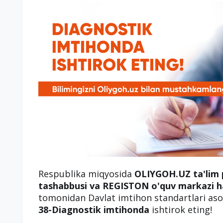
Respublika miqyosida
OLIYGOH.UZ ta'lim 
tashabbusi va REGISTON o'quv markazi h
tomonidan Davlat imtihon standartlari asos
38-Diagnostik imtihonda
ishtirok eting!