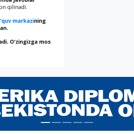
on qilinadi.
‘quv markazi
ning
an.
adi. O'zingizga mos