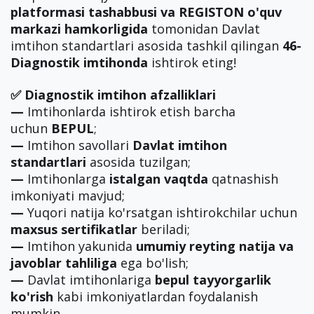
platformasi tashabbusi va REGISTON o'quv
markazi hamkorligida
tomonidan Davlat
imtihon standartlari asosida tashkil qilingan
46-
Diagnostik imtihonda
ishtirok eting!
✅ Diagnostik imtihon afzalliklari
—
Imtihonlarda ishtirok etish barcha
uchun
BEPUL
;
—
Imtihon savollari
Davlat imtihon
standartlari
asosida tuzilgan;
—
Imtihonlarga
istalgan vaqtda
qatnashish
imkoniyati mavjud;
—
Yuqori natija ko'rsatgan ishtirokchilar uchun
maxsus sertifikatlar
beriladi;
—
Imtihon yakunida
umumiy reyting natija va
javoblar tahliliga
ega bo'lish;
—
Davlat imtihonlariga
bepul tayyorgarlik
ko'rish
kabi imkoniyatlardan foydalanish
mumkin.