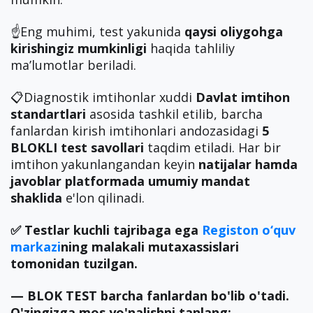
☝️Eng muhimi, test yakunida
qaysi oliygohga
kirishingiz mumkinligi
haqida tahliliy
ma’lumotlar beriladi.
📋Diagnostik imtihonlar xuddi
Davlat imtihon
standartlari
asosida tashkil etilib, barcha
fanlardan kirish imtihonlari andozasidagi
5
BLOKLI test savollari
taqdim etiladi. Har bir
imtihon yakunlangandan keyin
natijalar hamda
javoblar
platformada umumiy mandat
shaklida
e'lon qilinadi.
✅ Testlar kuchli tajribaga ega
Registon o‘quv
markazi
ning malakali mutaxassislari
tomonidan tuzilgan.
— BLOK TEST barcha fanlardan bo'lib o'tadi.
O'zingizga mos yo'nalishni tanlang: