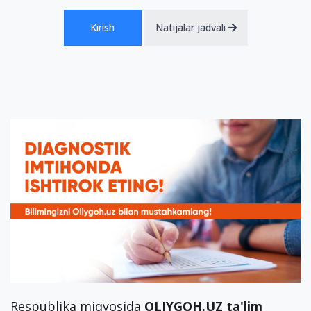
Kirish
Natijalar jadvali
Respublika miqyosida
OLIYGOH.UZ ta'lim