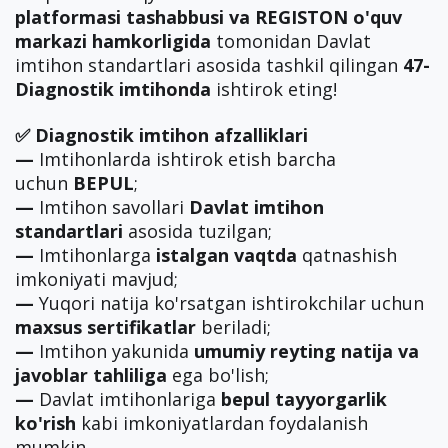
platformasi tashabbusi va REGISTON o'quv
markazi hamkorligida
tomonidan Davlat
imtihon standartlari asosida tashkil qilingan
47-
Diagnostik imtihonda
ishtirok eting!
✅ Diagnostik imtihon afzalliklari
—
Imtihonlarda ishtirok etish barcha
uchun
BEPUL
;
—
Imtihon savollari
Davlat imtihon
standartlari
asosida tuzilgan;
—
Imtihonlarga
istalgan vaqtda
qatnashish
imkoniyati mavjud;
—
Yuqori natija ko'rsatgan ishtirokchilar uchun
maxsus sertifikatlar
beriladi;
—
Imtihon yakunida
umumiy reyting natija va
javoblar tahliliga
ega bo'lish;
—
Davlat imtihonlariga
bepul tayyorgarlik
ko'rish
kabi imkoniyatlardan foydalanish
mumkin.