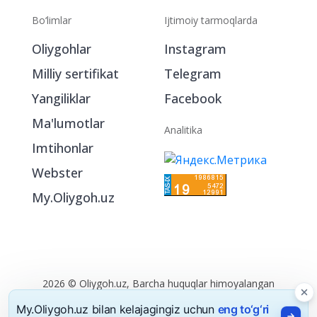
Bo‘limlar
Ijtimoiy tarmoqlarda
Oliygohlar
Instagram
Milliy sertifikat
Telegram
Yangiliklar
Facebook
Ma'lumotlar
Analitika
Imtihonlar
Webster
My.Oliygoh.uz
2026 © Oliygoh.uz, Barcha huquqlar himoyalangan
Reklama
/
Foydalanish shartlari
My.Oliygoh.uz bilan kelajagingiz uchun
eng to‘g‘ri