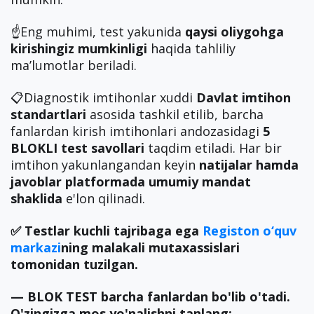
☝️Eng muhimi, test yakunida
qaysi oliygohga
kirishingiz mumkinligi
haqida tahliliy
ma’lumotlar beriladi.
📋Diagnostik imtihonlar xuddi
Davlat imtihon
standartlari
asosida tashkil etilib, barcha
fanlardan kirish imtihonlari andozasidagi
5
BLOKLI test savollari
taqdim etiladi. Har bir
imtihon yakunlangandan keyin
natijalar hamda
javoblar
platformada umumiy mandat
shaklida
e'lon qilinadi.
✅ Testlar kuchli tajribaga ega
Registon o‘quv
markazi
ning malakali mutaxassislari
tomonidan tuzilgan.
— BLOK TEST barcha fanlardan bo'lib o'tadi.
O'zingizga mos yo'nalishni tanlang: