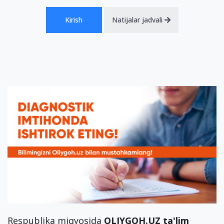
Kirish
Natijalar jadvali
Respublika miqyosida
OLIYGOH.UZ ta'lim