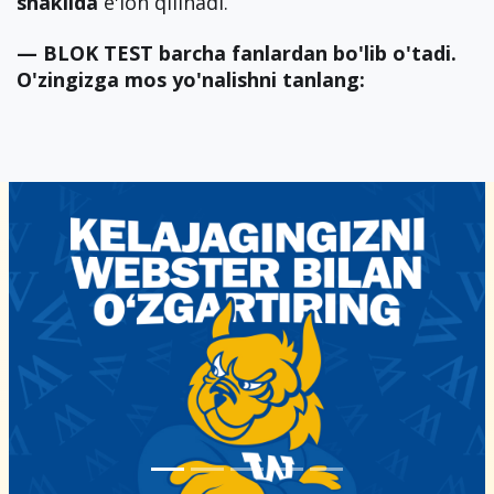
shaklida
e'lon qilinadi.
— BLOK TEST barcha fanlardan bo'lib o'tadi.
O'zingizga mos yo'nalishni tanlang: