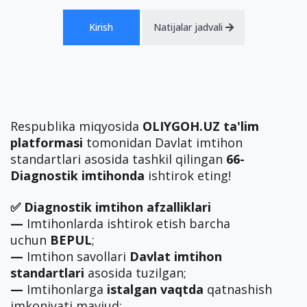
Kirish
Natijalar jadvali
Respublika miqyosida
OLIYGOH.UZ ta'lim
platformasi
tomonidan Davlat imtihon
standartlari asosida tashkil qilingan
66-
Diagnostik imtihonda
ishtirok eting!
✅ Diagnostik imtihon afzalliklari
—
Imtihonlarda ishtirok etish barcha
uchun
BEPUL
;
—
Imtihon savollari
Davlat imtihon
standartlari
asosida tuzilgan;
—
Imtihonlarga
istalgan vaqtda
qatnashish
imkoniyati mavjud;