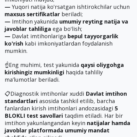
—
Yuqori natija ko'rsatgan ishtirokchilar uchun
maxsus sertifikatlar
beriladi;
—
Imtihon yakunida
umumiy reyting natija va
javoblar tahliliga
ega bo'lish;
—
Davlat imtihonlariga
bepul tayyorgarlik
ko'rish
kabi imkoniyatlardan foydalanish
mumkin.
☝️Eng muhimi, test yakunida
qaysi oliygohga
kirishingiz mumkinligi
haqida tahliliy
ma’lumotlar beriladi.
📋Diagnostik imtihonlar xuddi
Davlat imtihon
standartlari
asosida tashkil etilib, barcha
fanlardan kirish imtihonlari andozasidagi
5
BLOKLI test savollari
taqdim etiladi. Har bir
imtihon yakunlangandan keyin
natijalar hamda
javoblar
platformada umumiy mandat