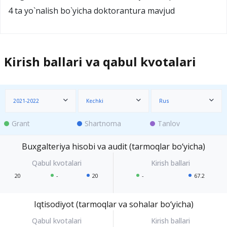
4 ta yo`nalish bo`yicha dоktоrantura mavjud
Kirish ballari va qabul kvotalari
2021-2022
Kechki
Rus
Grant
Shartnoma
Tanlov
Buxgalteriya hisobi va audit (tarmoqlar bo‘yicha)
20
-
20
-
67.2
Iqtisodiyot (tarmoqlar va sohalar bo‘yicha)