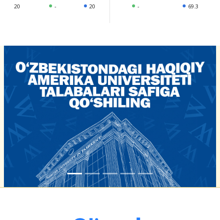
20
-
20
-
69.3