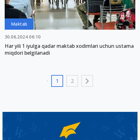
Maktab
30.06.2024 06:10
Har yili 1 iyulga qadar maktab xodimlari uchun ustama
miqdori belgilanadi
1
2