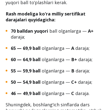
imtihonlarida
C
yoki undan yuqori darajadagi
sertifikatga ega bo‘lgan holda ustama olishlari
mumkin. Ya’ni, ular kamida
46 ball
yoki undan
yuqori ball to‘plashlari kerak.
Rash modeliga ko‘ra milliy sertifikat
darajalari quyidagicha:
70 balldan yuqori
ball olganlarga —
A+
daraja;
65 — 69,9 ball
olganlarga —
A
daraja;
60 — 64,9 ball
olganlarga —
B+
daraja;
55 — 59,9 ball
olganlarga —
B
daraja;
50 — 54,9 ball
olganlarga —
C+
daraja;