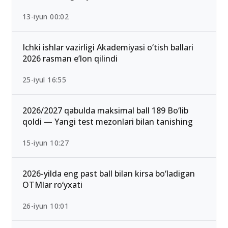
Qabul-2026: Eng past o‘tish ballari bilan kirish
mumkin bo‘lgan yo‘nalishlar
13-iyun 00:02
Ichki ishlar vazirligi Akademiyasi o‘tish ballari
2026 rasman e’lon qilindi
25-iyul 16:55
2026/2027 qabulda maksimal ball 189 Bo‘lib
qoldi — Yangi test mezonlari bilan tanishing
15-iyun 10:27
2026-yilda eng past ball bilan kirsa bo‘ladigan
OTMlar ro‘yxati