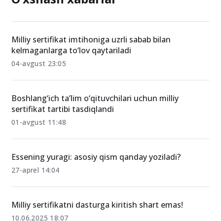
O‘xshash xabarlar
Milliy sertifikat imtihoniga uzrli sabab bilan
kelmaganlarga to‘lov qaytariladi
04-avgust 23:05
Boshlang‘ich ta’lim o‘qituvchilari uchun milliy
sertifikat tartibi tasdiqlandi
01-avgust 11:48
Essening yuragi: asosiy qism qanday yoziladi?
27-aprel 14:04