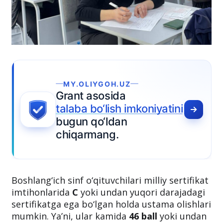
IYGOH.UZ
asosida
bo‘lish imkoniyatini
qo‘ldan
mang.
Boshlang‘ich sinf o‘qituvchilari milliy sertifikat