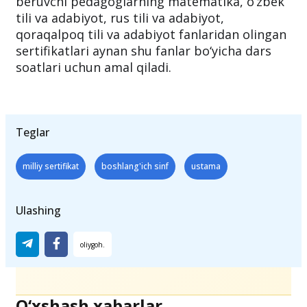
46 — 49,9 ball
olganlarga —
C
daraja.
Shuningdek, boshlang‘ich sinflarda dars
beruvchi pedagoglarning matematika, o‘zbek
tili va adabiyot, rus tili va adabiyot,
qoraqalpoq tili va adabiyot fanlaridan olingan
sertifikatlari aynan shu fanlar bo‘yicha dars
soatlari uchun amal qiladi.
Teglar
milliy sertifikat
boshlang'ich sinf
ustama
Ulashing