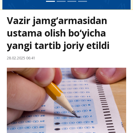
Vazir jamg‘armasidan
ustama olish bo‘yicha
yangi tartib joriy etildi
28.02.2025 06:41