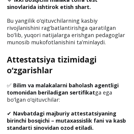
to‘plagan
pedagoglarga to‘lanadi.
🔹
Ikki bosqichli malaka toifa test
sinovlarida ishtirok etish shart.
Bu yangilik o‘qituvchilarning kasbiy
rivojlanishini rag‘batlantirishga qaratilgan
bo‘lib, yuqori natijalarga erishgan pedagoglar
munosib mukofotlanishini ta’minlaydi.
Attestatsiya tizimidagi
o‘zgarishlar
✅
Bilim va malakalarni baholash agentligi
tomonidan beriladigan sertifikat
ga ega
bo‘lgan o‘qituvchilar:
✔
Navbatdagi majburiy attestatsiyaning