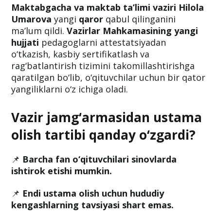
o‘zgardi
Maktabgacha va maktab ta’limi vaziri Hilola
Umarova
yangi
qaror
qabul qilinganini
ma’lum qildi.
Vazirlar Mahkamasining yangi
hujjati
pedagoglarni attestatsiyadan
o‘tkazish, kasbiy sertifikatlash va
rag‘batlantirish tizimini takomillashtirishga
qaratilgan bo‘lib, o‘qituvchilar uchun bir qator
yangiliklarni o‘z ichiga oladi.
Vazir jamg‘armasidan ustama
olish tartibi qanday o‘zgardi?
📌
Barcha fan o‘qituvchilari sinovlarda
ishtirok etishi mumkin.