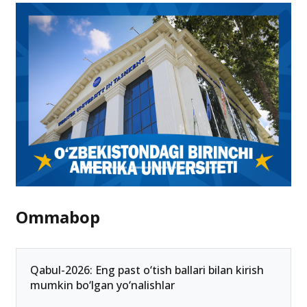
Qaysi imtihon uchun qasyi tashkilot ma’sul?
9.07.2025 09:54
Ommabop