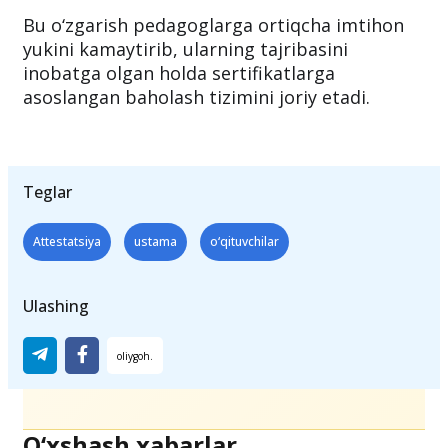
birinchi bosqichi – mutaxassislik fani va kasb
standarti sinovidan ozod etiladi.
Bu o‘zgarish pedagoglarga ortiqcha imtihon
yukini kamaytirib, ularning tajribasini
inobatga olgan holda sertifikatlarga
asoslangan baholash tizimini joriy etadi.
Teglar
Attestatsiya
ustama
o‘qituvchilar
Ulashing