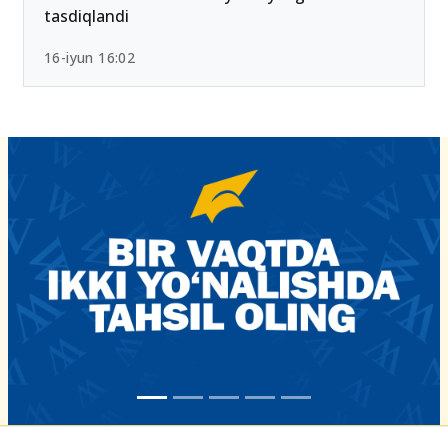
26-iyun 10:01
Chet tili sertifikatlari bo‘yicha yangi tartib
tasdiqlandi
16-iyun 16:02