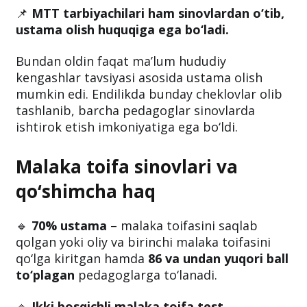
📌
Endi ustama olish uchun hududiy
kengashlarning tavsiyasi shart emas.
📌
MTT tarbiyachilari ham sinovlardan o‘tib,
ustama olish huquqiga ega bo‘ladi.
Bundan oldin faqat ma’lum hududiy
kengashlar tavsiyasi asosida ustama olish
mumkin edi. Endilikda bunday cheklovlar olib
tashlanib, barcha pedagoglar sinovlarda
ishtirok etish imkoniyatiga ega bo‘ldi.
Malaka toifa sinovlari va
qo‘shimcha haq
🔹
70% ustama
– malaka toifasini saqlab
qolgan yoki oliy va birinchi malaka toifasini
qo‘lga kiritgan hamda
86 va undan yuqori ball