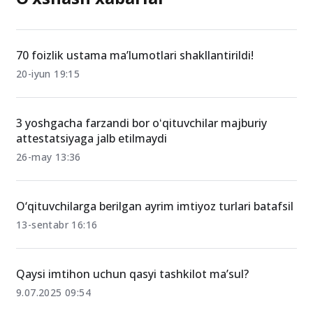
O‘xshash xabarlar
70 foizlik ustama ma’lumotlari shakllantirildi!
20-iyun 19:15
3 yoshgacha farzandi bor oʻqituvchilar majburiy
attestatsiyaga jalb etilmaydi
26-may 13:36
O‘qituvchilarga berilgan ayrim imtiyoz turlari batafsil
13-sentabr 16:16