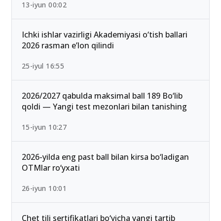
Qabul-2026: Eng past o‘tish ballari bilan kirish
mumkin bo‘lgan yo‘nalishlar
13-iyun 00:02
Ichki ishlar vazirligi Akademiyasi o‘tish ballari
2026 rasman e’lon qilindi
25-iyul 16:55
2026/2027 qabulda maksimal ball 189 Bo‘lib
qoldi — Yangi test mezonlari bilan tanishing
15-iyun 10:27
2026-yilda eng past ball bilan kirsa bo‘ladigan
OTMlar ro‘yxati