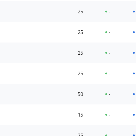
25
-
25
-
h
25
-
25
-
50
-
15
-
25
-