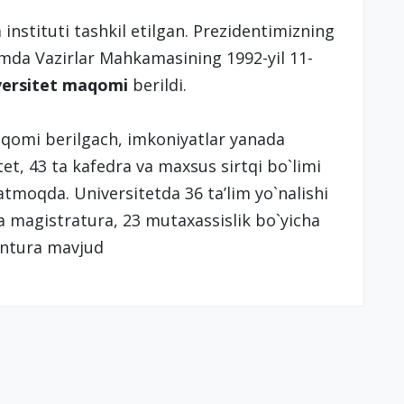
nstituti tashkil etilgan. Prezidentimizning
amda Vazirlar Mahkamasining 1992-yil 11-
versitet maqomi
berildi.
aqоmi bеrilgach, imkоniyatlar yanada
tеt, 43 ta kafеdra va maхsus sirtqi bo`limi
tmоqda. Univеrsitеtda 36 ta’lim yo`nalishi
ha magistratura, 23 mutaхassislik bo`yicha
rantura mavjud