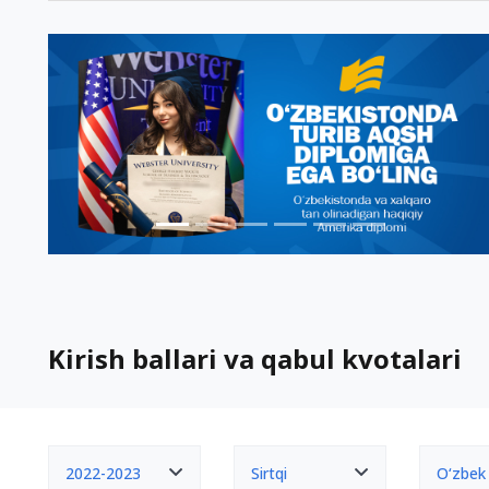
Kirish ballari va qabul kvotalari
2022-2023
Sirtqi
O‘zbek