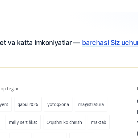
p teglar
iyent
qabul2026
yotoqxona
magistratura
milliy sertifikat
O'qishni ko'chirish
maktab