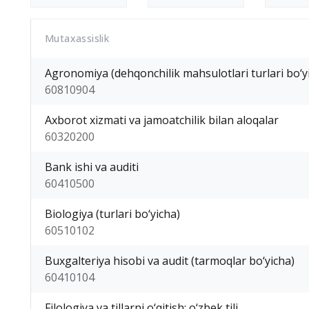
Mutaxassislik
Agronomiya (dehqonchilik mahsulotlari turlari bo‘y
60810904
Axborot xizmati va jamoatchilik bilan aloqalar
60320200
Bank ishi va auditi
60410500
Biologiya (turlari bo‘yicha)
60510102
Buxgalteriya hisobi va audit (tarmoqlar bo‘yicha)
60410104
Filologiya va tillarni o‘qitish: o‘zbek tili