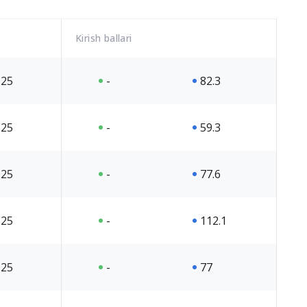
Kirish ballari
25
-
82.3
25
-
59.3
25
-
77.6
25
-
112.1
25
-
77