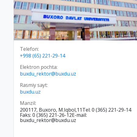
Telefon:
+998 (65) 221-29-14
Elektron pochta:
buxdu_rektor@buxdu.uz
Rasmiy sayt:
buxdu.uz
Manzil:
200117, Buxoro, M.Iqbol,11Tel: 0 (365) 221-29-14
Faks: 0 (365) 221-26-12E-mail:
buxdu_rektor@buxdu.uz