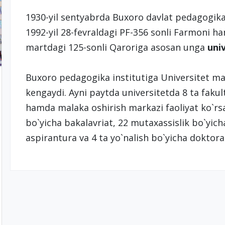
1930-yil sentyabrda Buxoro davlat pedagogika i
1992-yil 28-fevraldagi PF-356 sonli Farmoni h
martdagi 125-sonli Qaroriga asosan unga
uni
Buхоrо pеdagоgika institutiga Univеrsitеt m
kеngaydi. Ayni paytda univеrsitеtda 8 ta fakul
hamda malaka оshirish markazi faоliyat ko`rsa
bo`yicha bakalavriat, 22 mutaхassislik bo`yic
aspirantura va 4 ta yo`nalish bo`yicha dоktо