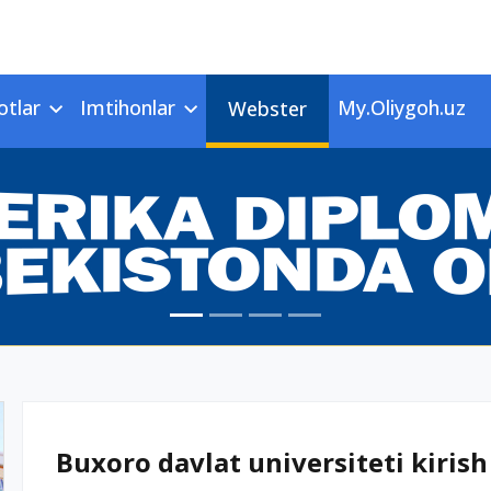
otlar
Imtihonlar
My.Oliygoh.uz
Webster
Buxoro davlat universiteti kirish