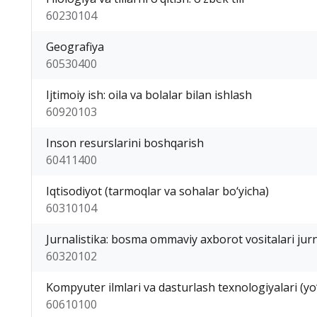
60230104
Geografiya
60530400
Ijtimoiy ish: oila va bolalar bilan ishlash
60920103
Inson resurslarini boshqarish
60411400
Iqtisodiyot (tarmoqlar va sohalar bo‘yicha)
60310104
Jurnalistika: bosma ommaviy axborot vositalari jurn
60320102
Kompyuter ilmlari va dasturlash texnologiyalari (yo‘
60610100