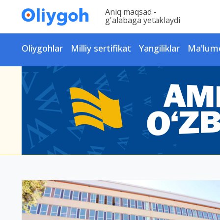
Aniq maqsad -
g'alabaga yetaklaydi
Oliygohlar
Milliy sertifikat
Yangiliklar
Ma'lum