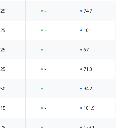
25
-
74.7
25
-
101
25
-
67
25
-
71.3
50
-
94.2
15
-
101.9
25
-
123.1