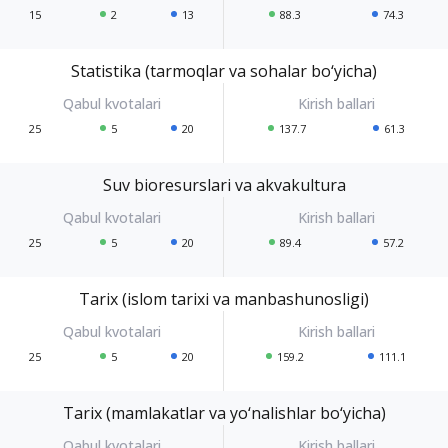
15
2
13
88.3
74.3
Statistika (tarmoqlar va sohalar bo‘yicha)
25
5
20
137.7
61.3
Suv bioresurslari va akvakultura
25
5
20
89.4
57.2
Tarix (islom tarixi va manbashunosligi)
25
5
20
159.2
111.1
Tarix (mamlakatlar va yo‘nalishlar bo‘yicha)