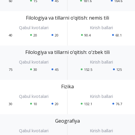
60
15
45
181.6
164.6
Filologiya va tillarni o‘qitish: nemis tili
40
20
20
90.4
60.1
Filologiya va tillarni o‘qitish: o‘zbek tili
75
30
45
152.5
125
Fizika
30
10
20
132.1
76.7
Geografiya