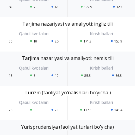
50
7
43
172.9
129
Tarjima nazariyasi va amaliyoti: ingliz tili
35
10
25
171.8
153.9
Tarjima nazariyasi va amaliyoti: nemis tili
15
5
10
85.8
56.8
Turizm (faoliyat yo‘nalishlari bo‘yicha )
25
5
20
177.1
141.4
Yurisprudensiya (faoliyat turlari bo‘yicha)