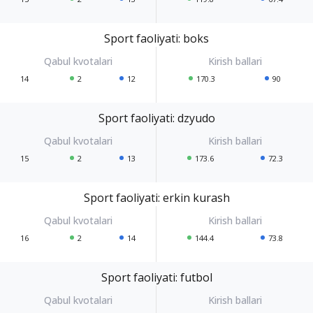
Sport faoliyati: boks
14
2
12
170.3
90
Sport faoliyati: dzyudo
15
2
13
173.6
72.3
Sport faoliyati: erkin kurash
16
2
14
144.4
73.8
Sport faoliyati: futbol