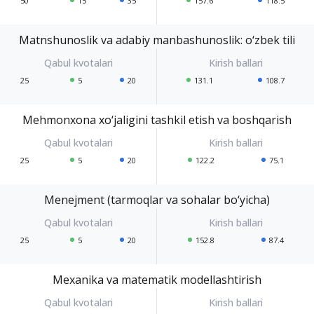
50
15
35
157.6
118.5
Matnshunoslik va adabiy manbashunoslik: o‘zbek tili
25
5
20
131.1
108.7
Mehmonxona xo‘jaligini tashkil etish va boshqarish
25
5
20
122.2
75.1
Menejment (tarmoqlar va sohalar bo‘yicha)
25
5
20
152.8
87.4
Mexanika va matematik modellashtirish