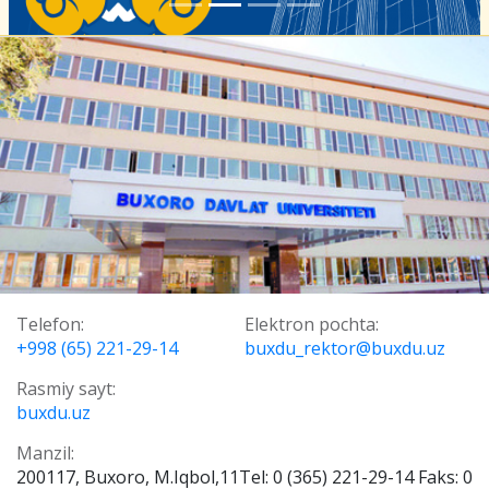
Telefon:
Elektron pochta:
+998 (65) 221-29-14
buxdu_rektor@buxdu.uz
Rasmiy sayt:
buxdu.uz
Manzil:
200117, Buxoro, M.Iqbol,11Tel: 0 (365) 221-29-14 Faks: 0