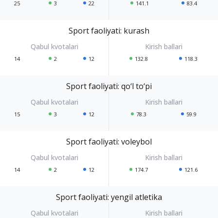
25
3
22
141.1
83.4
Sport faoliyati: kurash
14
2
12
132.8
118.3
Sport faoliyati: qo‘l to‘pi
15
3
12
78.3
59.9
Sport faoliyati: voleybol
14
2
12
174.7
121.6
Sport faoliyati: yengil atletika