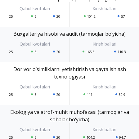
25
5
20
101.2
57
Buxgalteriya hisobi va audit (tarmoqlar bo‘yicha)
25
5
20
165.6
110.3
Dorivor o‘simliklarni yetishtirish va qayta ishlash
texnologiyasi
25
5
20
111
80.9
Ekologiya va atrof-muhit muhofazasi (tarmoqlar va
sohalar bo‘yicha)
25
5
20
104.2
94.7