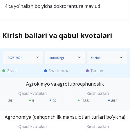
4 ta yo`nalish bo`yicha dоktоrantura mavjud
Kirish ballari va qabul kvotalari
2023-2024
Kunduzgi
O‘zbek
Grant
Shartnoma
Tanlov
Agrokimyo va agrotuproqshunoslik
25
5
20
112.3
85.1
Agronomiya (dehqonchilik mahsulotlari turlari bo‘yicha)