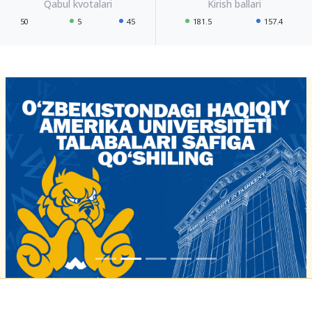
50
5
45
181.5
157.4