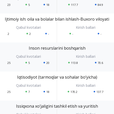
23
5
18
117.7
84.9
Ijtimoiy ish: oila va bolalar bilan ishlash-Buxoro viloyati
2
2
-
-
-
Inson resurslarini boshqarish
25
5
20
113.8
70.6
Iqtisodiyot (tarmoqlar va sohalar bo‘yicha)
25
7
18
170.2
137.7
Issiqxona xo‘jaligini tashkil etish va yuritish