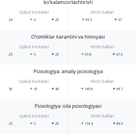
ko‘kalamzorlashtirish
24
4
20
95.3
57
O‘simliklar karantini va himoyasi
25
5
20
93.8
67.6
Psixologiya: amaliy psixologiya
50
10
40
145.9
99.7
Psixologiya: oila psixologiyasi
25
5
20
119.4
86.3