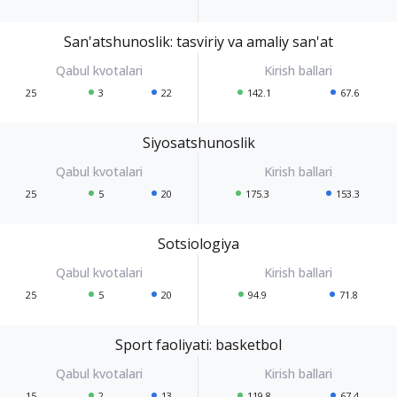
San'atshunoslik: tasviriy va amaliy san'at
25
3
22
142.1
67.6
Siyosatshunoslik
25
5
20
175.3
153.3
Sotsiologiya
25
5
20
94.9
71.8
Sport faoliyati: basketbol
15
2
13
119.8
67.4