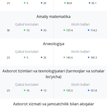
25
5
20
86.8
63.1
Amaliy matematika
50
15
35
157.4
114.2
Arxeologiya
25
5
20
145.6
100.3
Axborot tizimlari va texnologiyalari (tarmoqlar va sohalar
bo‘yicha)
25
10
15
135.5
101.8
Axborot xizmati va jamoatchilik bilan aloqalar