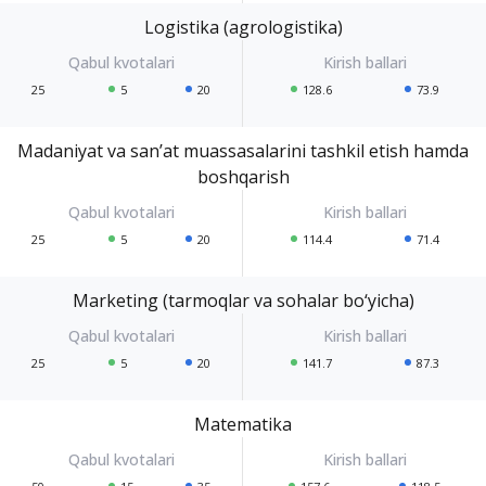
Logistika (agrologistika)
25
5
20
128.6
73.9
Madaniyat va san’at muassasalarini tashkil etish hamda
boshqarish
25
5
20
114.4
71.4
Marketing (tarmoqlar va sohalar bo‘yicha)
25
5
20
141.7
87.3
Matematika