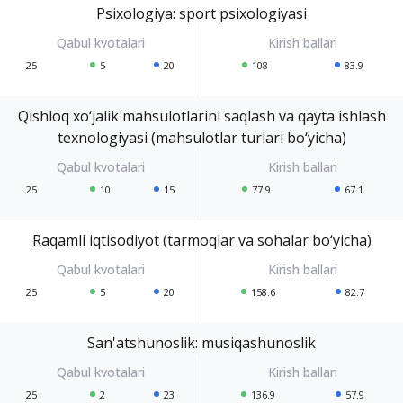
Psixologiya: sport psixologiyasi
25
5
20
108
83.9
Qishloq xo‘jalik mahsulotlarini saqlash va qayta ishlash
texnologiyasi (mahsulotlar turlari bo‘yicha)
25
10
15
77.9
67.1
Raqamli iqtisodiyot (tarmoqlar va sohalar bo‘yicha)
25
5
20
158.6
82.7
San'atshunoslik: musiqashunoslik
25
2
23
136.9
57.9