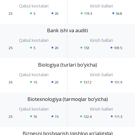
25
5
20
119.3
56.8
Bank ishi va auditi
25
5
20
153
109.5
Biologiya (turlari bo‘yicha)
35
15
20
137.2
131.9
Biotexnologiya (tarmoqlar bo‘yicha)
25
10
15
122.4
111.3
Biznesni boshqarish (qishloq xo‘jaligida)