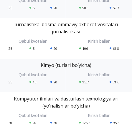
25
5
20
90.1
59.7
Jurnalistika: bosma ommaviy axborot vositalari
jurnalistikasi
25
5
20
106
66.8
Kimyo (turlari bo‘yicha)
35
15
20
95.7
71.6
Kompyuter ilmlari va dasturlash texnologiyalari
(yo‘nalishlar bo‘yicha)
50
20
30
125.6
95.5