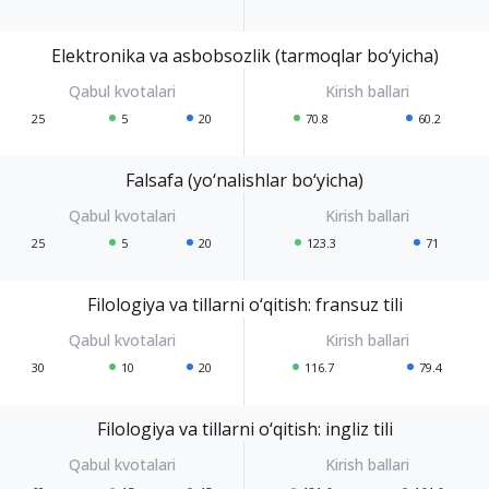
Elektronika va asbobsozlik (tarmoqlar bo‘yicha)
25
5
20
70.8
60.2
Falsafa (yo‘nalishlar bo‘yicha)
25
5
20
123.3
71
Filologiya va tillarni o‘qitish: fransuz tili
30
10
20
116.7
79.4
Filologiya va tillarni o‘qitish: ingliz tili