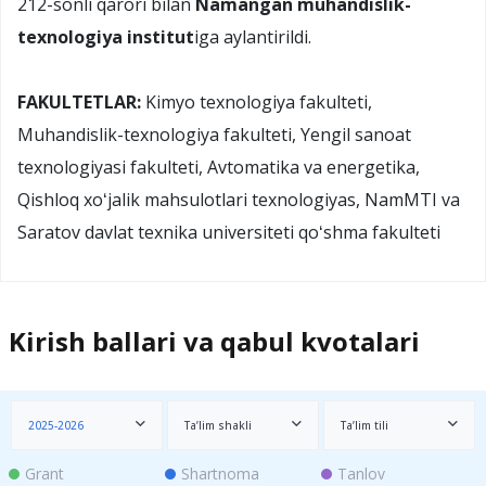
212-sonli qarori bilan
Namangan muhandislik-
texnologiya institut
iga aylantirildi.
FAKULTETLAR:
Kimyo texnologiya fakulteti,
Muhandislik-texnologiya fakulteti, Yengil sanoat
texnologiyasi fakulteti, Avtomatika va energetika,
Qishloq xoʻjalik mahsulotlari texnologiyas, NamMTI va
Saratov davlat texnika universiteti qoʻshma fakulteti
Kirish ballari va qabul kvotalari
2025-2026
Ta’lim shakli
Ta’lim tili
Grant
Shartnoma
Tanlov