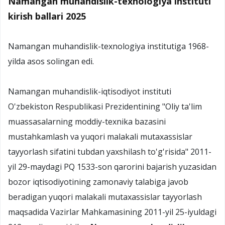
Namangan muhandislik-texnologiya instituti
kirish ballari 2025
Namangan muhandislik-texnоlоgiya institutiga 1968-
yilda asоs sоlingan edi.
Namangan muhandislik-iqtisodiyot instituti
O'zbekiston Respublikasi Prezidentining "Oliy ta'lim
muassasalarning moddiy-texnika bazasini
mustahkamlash va yuqori malakali mutaxassislar
tayyorlash sifatini tubdan yaxshilash to'g'risida" 2011-
yil 29-maydagi PQ 1533-son qarorini bajarish yuzasidan
bozor iqtisodiyotining zamonaviy talabiga javob
beradigan yuqori malakali mutaxassislar tayyorlash
maqsadida Vazirlar Mahkamasining 2011-yil 25-iyuldagi