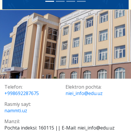
Telefon:
Elektron pochta:
+998692287675
niei_info@edu.uz
Rasmiy sayt:
nammti.uz
Manzil:
Pochta indeksi: 160115 || E-Mail: niei_info@edu.uz