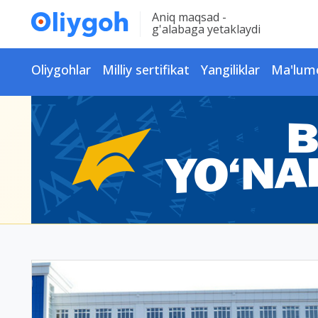
Aniq maqsad -
g'alabaga yetaklaydi
Oliygohlar
Milliy sertifikat
Yangiliklar
Ma'lum