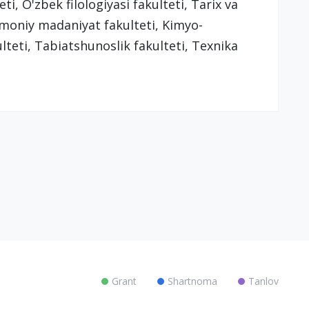
ti, O'zbek filologiyasi fakulteti, Tarix va
Jismoniy madaniyat fakulteti, Kimyo-
lteti, Tabiatshunoslik fakulteti, Texnika
Grant
Shartnoma
Tanlov