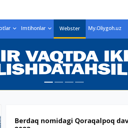
otlar
Imtihonlar
My.Oliygoh.uz
Webster
Berdaq nomidagi Qoraqalpoq davla