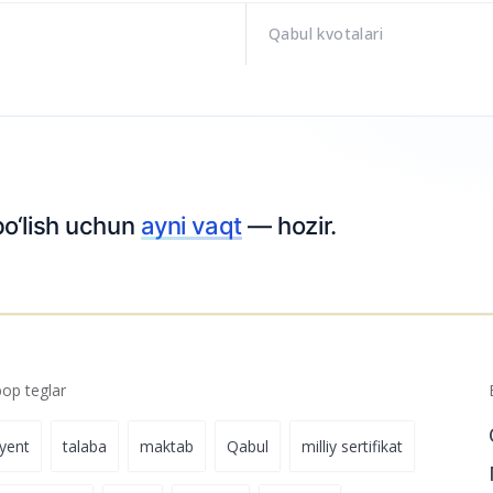
Qabul kvotalari
bo‘lish uchun
ayni vaqt
— hozir.
p teglar
iyent
talaba
maktab
Qabul
milliy sertifikat