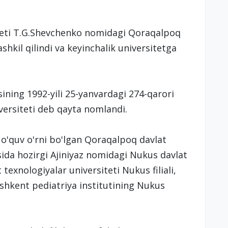
teti T.G.Shevchenko nomidagi Qoraqalpoq
shkil qilindi va keyinchalik universitetga
ining 1992-yili 25-yanvardagi 274-qarori
ersiteti deb qayta nomlandi.
y o'quv o'rni bo'lgan Qoraqalpoq davlat
sida hozirgi Ajiniyaz nomidagi Nukus davlat
exnologiyalar universiteti Nukus filiali,
oshkent pediatriya institutining Nukus