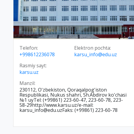
Telefon:
Elektron pochta:
+998612236078
karsu_info@edu.uz
Rasmiy sayt:
karsu.uz
Manzil:
230112, O'zbekiston, Qoraqalpog'iston
Respublikasi, Nukus shahri, Sh.Abdirov ko'chasi
№1 uyTel: (+99861) 223-60-47, 223-60-78, 223-
58-29http://www.karsu.uz/e-mail:
karsu_info@edu.uzFaks: (+99861) 223-60-78