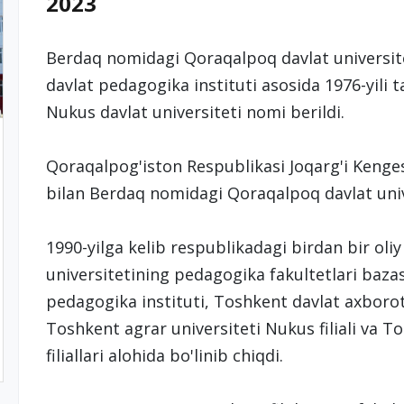
2023
Berdaq nomidagi Qoraqalpoq davlat universi
davlat pedagogika instituti asosida 1976-yili ta
Nukus davlat universiteti nomi berildi.
Qoraqalpog'iston Respublikasi Joqarg'i Kenges
bilan Berdaq nomidagi Qoraqalpoq davlat univ
1990-yilga kelib respublikadagi birdan bir oli
universitetining pedagogika fakultetlari baza
pedagogika instituti, Toshkent davlat axborot t
Toshkent agrar universiteti Nukus filiali va T
filiallari alohida bo'linib chiqdi.