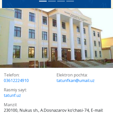
Telefon:
Elektron pochta:
03612224910
tatunfkan@umail.uz
Rasmiy sayt:
tatunf.uz
Manzil:
230100, Nukus sh., A.Dosnazarov ko‘chasi-74, E-mail: