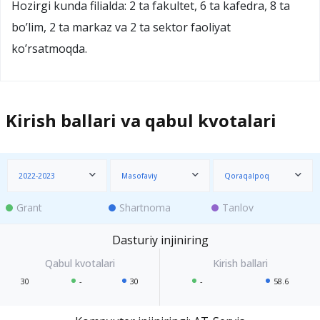
Hozirgi kunda filialda: 2 ta fakultet, 6 ta kafedra, 8 ta
bo’lim, 2 ta markaz va 2 ta sektor faoliyat
ko’rsatmoqda.
Kirish ballari va qabul kvotalari
2022-2023
Masofaviy
Qoraqalpoq
Grant
Shartnoma
Tanlov
Dasturiy injiniring
30
-
30
-
58.6