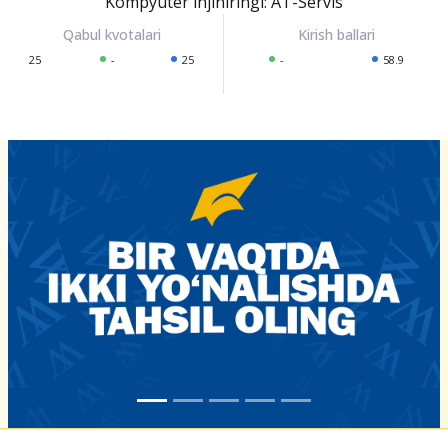
Kompyuter injiniringi: AT-Servis
25
-
25
-
58.9