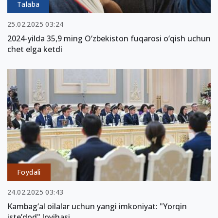
Talaba
25.02.2025 03:24
2024-yilda 35,9 ming O‘zbekiston fuqarosi o‘qish uchun
chet elga ketdi
Foydali
24.02.2025 03:43
Kambag‘al oilalar uchun yangi imkoniyat: "Yorqin
iste’dod" loyihasi