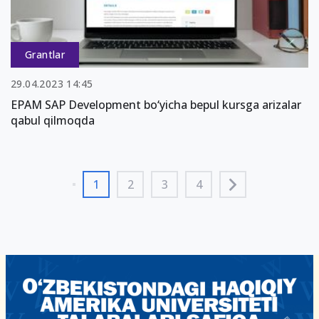
Grantlar
29.04.2023 14:45
EPAM SAP Development bo‘yicha bepul kursga arizalar
qabul qilmoqda
1
2
3
4