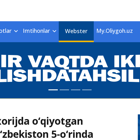
otlar
Imtihonlar
My.Oliygoh.uz
Webster
xorijda o‘qiyotgan
‘zbekiston 5-o‘rinda