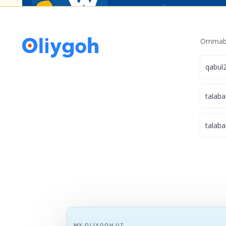
Ommabo
qabul
talaba
talaba
MY.OLIYGOH.UZ