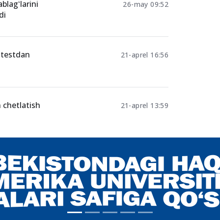
 bo‘yicha
04-avgust 23:01
blagʻlarini
26-may 09:52
di
 testdan
21-aprel 16:56
 chetlatish
21-aprel 13:59