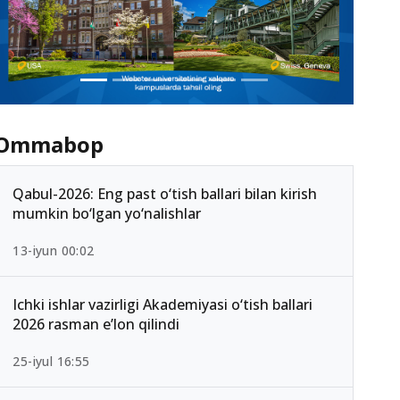
Ommabop
Qabul-2026: Eng past o‘tish ballari bilan kirish
mumkin bo‘lgan yo‘nalishlar
13-iyun 00:02
Ichki ishlar vazirligi Akademiyasi o‘tish ballari
2026 rasman e’lon qilindi
25-iyul 16:55