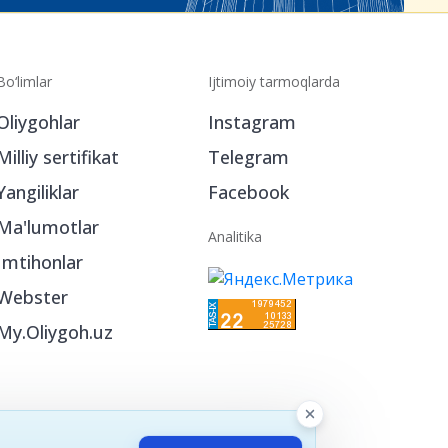
Bo‘limlar
Ijtimoiy tarmoqlarda
Oliygohlar
Instagram
Milliy sertifikat
Telegram
Yangiliklar
Facebook
Ma'lumotlar
Analitika
Imtihonlar
Webster