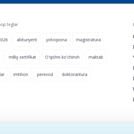
p teglar
2026
abituriyent
yotoqxona
magistratura
milliy sertifikat
O'qishni ko'chirish
maktab
lar
imtihon
perevod
doktorantura