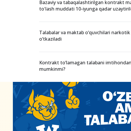
Talabalar yotoqxonasidagi o‘rinlar kurslar
qanday taqsimlanadi?
Bazaviy va tabaqalashtirilgan kontrakt ma
toʻlash muddati 10-iyunga qadar uzaytiril
Talabalar va maktab o‘quvchilari narkotik
o‘tkaziladi
Kontrakt to‘lamagan talabani imtihondan
mumkinmi?