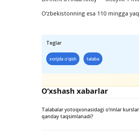
Birinchi o‘rinda Xitoy — xitoylik 1 m
O‘zbekistonning esa 110 mingga yaqi
Teglar
xorijda o'qish
talaba
O‘xshash xabarlar