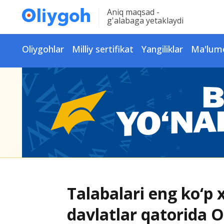
Aniq maqsad -
g'alabaga yetaklaydi
Oliygohlar
Milliy sertifikat
Yangiliklar
Ma'lum
Talabalari eng ko‘p 
davlatlar qatorida O