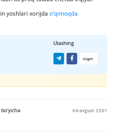
lndan ko‘proq talaba chetda o‘qiydi.
n yoshlari xorijda
o‘qimoqda.
Ulashing