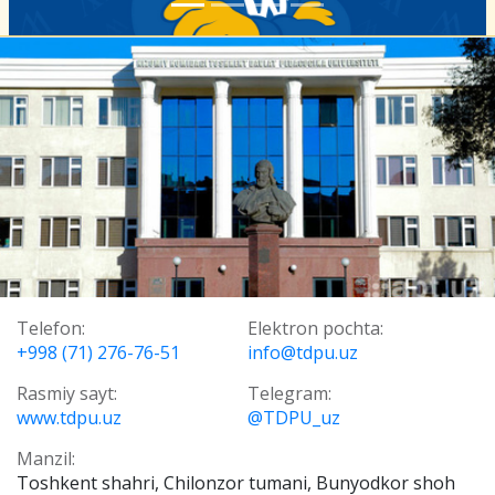
Telefon:
Elektron pochta:
+998 (71) 276-76-51
info@tdpu.uz
Rasmiy sayt:
Telegram:
www.tdpu.uz
@TDPU_uz
Manzil:
Toshkent shahri, Chilonzor tumani, Bunyodkor shoh