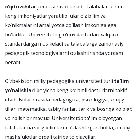
o‘qituvchilar
jamoasi hisoblanadi. Talabalar uchun
keng imkoniyatlar yaratilib, ular o‘z bilim va
ko‘nikmalarini amaliyotda qo‘llash imkoniga ega
bo‘ladilar. Universiteting o‘quv dasturlari xalqaro
standartlarga mos keladi va talabalarga zamonaviy
pedagogik texnologiyalarni o‘zlashtirishda yordam
beradi.
O‘zbekiston milliy pedagogika universiteti turli
ta'lim
yo‘nalishlari
bo‘yicha keng ko‘lamli dasturlarni taklif
etadi. Bular orasida pedagogika, psixologiya, xorijiy
tillar, matematika, tabiiy fanlar, tarix va boshqa ko‘plab
yo‘nalishlar mavjud. Universitetda ta'lim olayotgan
talabalar nazariy bilimlarni o‘zlashtirgan holda, amaliy
mashg‘ulotlar orqali tajriba to‘playdilar.