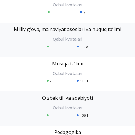
-
71
Milliy gʻoya, maʼnaviyat asoslari va huquq taʼlimi
-
119.8
Musiqa taʼlimi
-
100.1
Oʻzbek tili va adabiyoti
-
156.1
Pedagogika