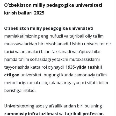
O‘zbekiston milliy pedagogika universiteti
kirish ballari 2025
O‘zbekiston milliy pedagogika universiteti
mamlakatimizning eng nufuzli va tajribali oliy ta'lim
muassasalaridan biri hisoblanadi. Ushbu universitet o‘z
tarixi va an'analari bilan faxrlanadi va o‘qituvchilar
hamda ta'lim sohasidagi yetakchi mutaxassislarni
tayyorlashda katta rol o‘ynaydi.
1935-yilda tashkil
etilgan
universitet, bugungi kunda zamonaviy ta'lim
metodlariga amal qilib, talabalariga yuqori sifatli bilim
berishga intiladi.
Universitetning asosiy afzalliklaridan biri bu uning
zamonaviy infratuzilmasi
va
tajribali professor-