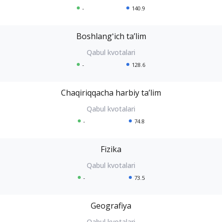
-
140.9
Boshlangʻich taʼlim
-
128.6
Chaqiriqqacha harbiy taʼlim
-
74.8
Fizika
-
73.5
Geografiya