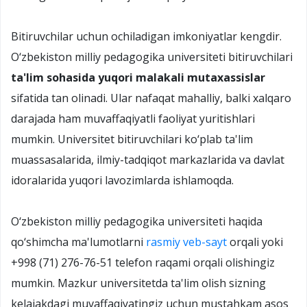
Bitiruvchilar uchun ochiladigan imkoniyatlar kengdir.
O‘zbekiston milliy pedagogika universiteti bitiruvchilari
ta'lim sohasida yuqori malakali mutaxassislar
sifatida tan olinadi. Ular nafaqat mahalliy, balki xalqaro
darajada ham muvaffaqiyatli faoliyat yuritishlari
mumkin. Universitet bitiruvchilari ko‘plab ta'lim
muassasalarida, ilmiy-tadqiqot markazlarida va davlat
idoralarida yuqori lavozimlarda ishlamoqda.
O‘zbekiston milliy pedagogika universiteti haqida
qo‘shimcha ma'lumotlarni
rasmiy veb-sayt
orqali yoki
+998 (71) 276-76-51 telefon raqami orqali olishingiz
mumkin. Mazkur universitetda ta'lim olish sizning
kelajakdagi muvaffaqiyatingiz uchun mustahkam asos