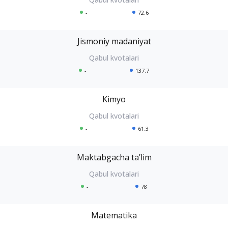
-
72.6
Jismoniy madaniyat
-
137.7
Kimyo
-
61.3
Maktabgacha taʼlim
-
78
Matematika