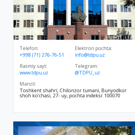
Telefon:
Elektron pochta:
+998 (71) 276-76-51
info@tdpu.uz
Rasmiy sayt:
Telegram:
www.tdpu.uz
@TDPU_uz
Manzil:
Toshkent shahri, Chilonzor tumani, Bunyodkor
shoh ko‘chasi, 27- uy, pochta indeksi: 100070