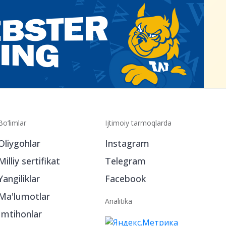
Bo‘limlar
Ijtimoiy tarmoqlarda
Oliygohlar
Instagram
Milliy sertifikat
Telegram
Yangiliklar
Facebook
Ma'lumotlar
Analitika
Imtihonlar