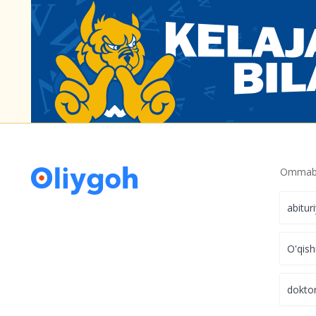
Ommabo
abitur
O'qish
dokto