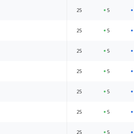
25
5
25
5
25
5
25
5
25
5
25
5
25
5