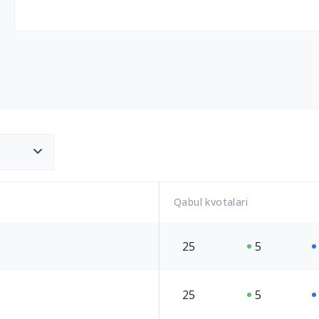
Qabul kvotalari
25
5
25
5