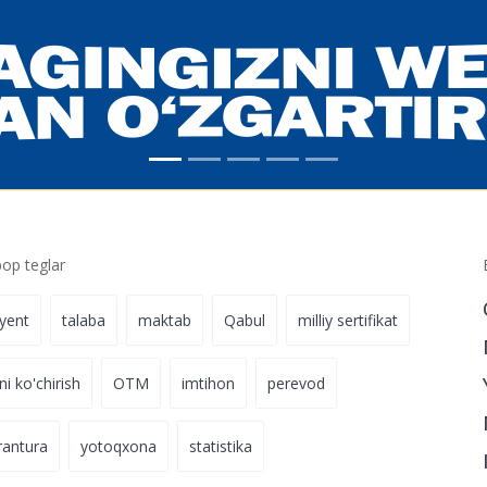
p teglar
iyent
talaba
maktab
Qabul
milliy sertifikat
ni ko'chirish
OTM
imtihon
perevod
rantura
yotoqxona
statistika