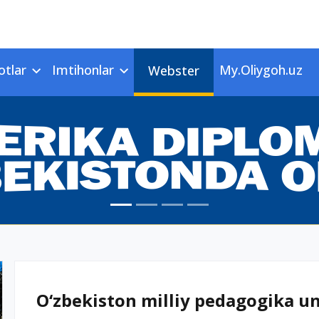
otlar
Imtihonlar
My.Oliygoh.uz
Webster
O‘zbekiston milliy pedagogika uni