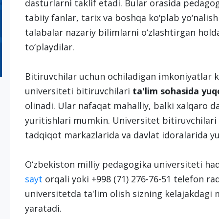
dasturlarni taklif etadi. Bular orasida pedagogi
tabiiy fanlar, tarix va boshqa ko‘plab yo‘nalis
talabalar nazariy bilimlarni o‘zlashtirgan hold
to‘playdilar.
Bitiruvchilar uchun ochiladigan imkoniyatlar 
universiteti bitiruvchilari
ta'lim sohasida yuq
olinadi. Ular nafaqat mahalliy, balki xalqaro 
yuritishlari mumkin. Universitet bitiruvchilari
tadqiqot markazlarida va davlat idoralarida y
O‘zbekiston milliy pedagogika universiteti h
sayt
orqali yoki +998 (71) 276-76-51 telefon r
universitetda ta'lim olish sizning kelajakda
yaratadi.