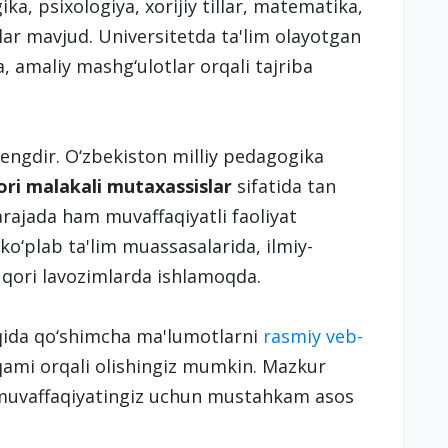
ka, psixologiya, xorijiy tillar, matematika,
hlar mavjud. Universitetda ta'lim olayotgan
a, amaliy mashg‘ulotlar orqali tajriba
kengdir. O‘zbekiston milliy pedagogika
ori malakali mutaxassislar
sifatida tan
darajada ham muvaffaqiyatli faoliyat
 ko‘plab ta'lim muassasalarida, ilmiy-
uqori lavozimlarda ishlamoqda.
aqida qo‘shimcha ma'lumotlarni
rasmiy veb-
aqami orqali olishingiz mumkin. Mazkur
gi muvaffaqiyatingiz uchun mustahkam asos