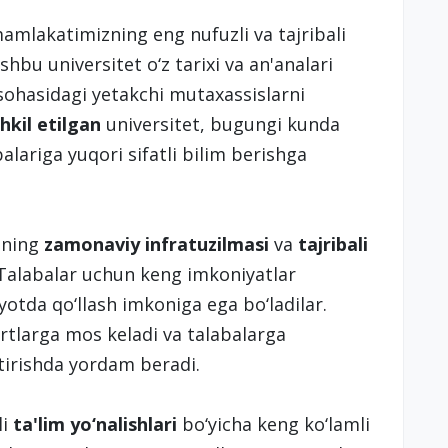
mlakatimizning eng nufuzli va tajribali
shbu universitet o‘z tarixi va an'analari
 sohasidagi yetakchi mutaxassislarni
hkil etilgan
universitet, bugungi kunda
alariga yuqori sifatli bilim berishga
 uning
zamonaviy infratuzilmasi
va
tajribali
Talabalar uchun keng imkoniyatlar
iyotda qo‘llash imkoniga ega bo‘ladilar.
artlarga mos keladi va talabalarga
tirishda yordam beradi.
li
ta'lim yo‘nalishlari
bo‘yicha keng ko‘lamli