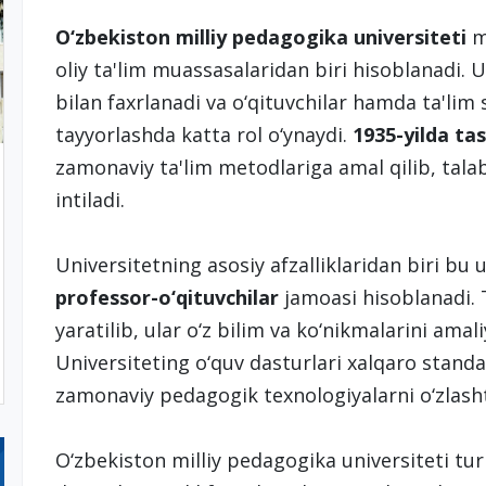
O‘zbekiston milliy pedagogika universiteti
ma
oliy ta'lim muassasalaridan biri hisoblanadi. U
bilan faxrlanadi va o‘qituvchilar hamda ta'lim
tayyorlashda katta rol o‘ynaydi.
1935-yilda tas
zamonaviy ta'lim metodlariga amal qilib, talab
intiladi.
Universitetning asosiy afzalliklaridan biri bu
professor-o‘qituvchilar
jamoasi hisoblanadi. 
yaratilib, ular o‘z bilim va ko‘nikmalarini amal
Universiteting o‘quv dasturlari xalqaro stand
zamonaviy pedagogik texnologiyalarni o‘zlash
O‘zbekiston milliy pedagogika universiteti tur