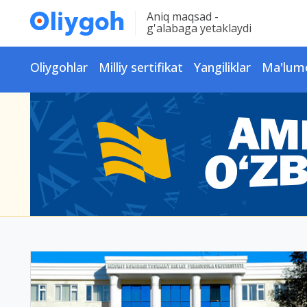
Aniq maqsad -
g'alabaga yetaklaydi
Oliygohlar
Milliy sertifikat
Yangiliklar
Ma'lum