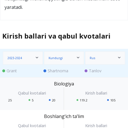
yaratadi.
Kirish ballari va qabul kvotalari
2023-2024
Kunduzgi
Rus
Grant
Shartnoma
Tanlov
Biologiya
25
5
20
119.2
105
Boshlang‘ich ta’lim