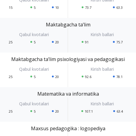
15
5
10
73.7
63.3
Maktabgacha ta’lim
25
5
20
91
75.7
Maktabgacha ta’lim psixologiyasi va pedagogikasi
25
5
20
92.6
78.1
Matematika va informatika
25
5
20
107.1
63.4
Maxsus pedagogika : logopediya