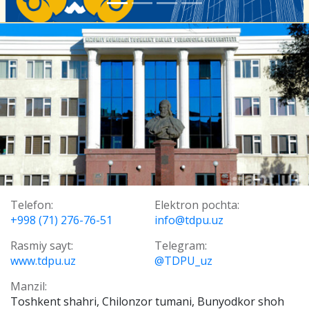
Telefon:
Elektron pochta:
+998 (71) 276-76-51
info@tdpu.uz
Rasmiy sayt:
Telegram:
www.tdpu.uz
@TDPU_uz
Manzil:
Toshkent shahri, Chilonzor tumani, Bunyodkor shoh