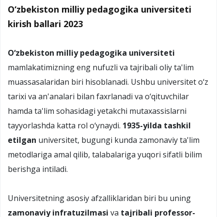
O‘zbekiston milliy pedagogika universiteti
kirish ballari 2023
O‘zbekiston milliy pedagogika universiteti
mamlakatimizning eng nufuzli va tajribali oliy ta'lim
muassasalaridan biri hisoblanadi. Ushbu universitet o‘z
tarixi va an'analari bilan faxrlanadi va o‘qituvchilar
hamda ta'lim sohasidagi yetakchi mutaxassislarni
tayyorlashda katta rol o‘ynaydi.
1935-yilda tashkil
etilgan
universitet, bugungi kunda zamonaviy ta'lim
metodlariga amal qilib, talabalariga yuqori sifatli bilim
berishga intiladi.
Universitetning asosiy afzalliklaridan biri bu uning
zamonaviy infratuzilmasi
va
tajribali professor-