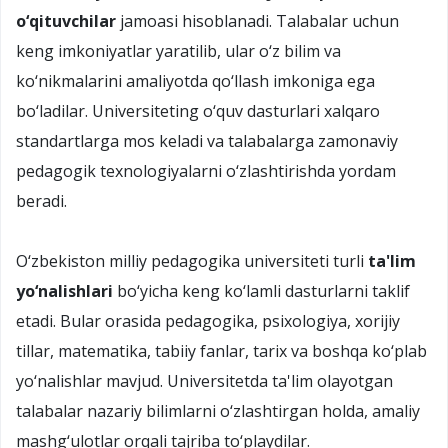
o‘qituvchilar
jamoasi hisoblanadi. Talabalar uchun
keng imkoniyatlar yaratilib, ular o‘z bilim va
ko‘nikmalarini amaliyotda qo‘llash imkoniga ega
bo‘ladilar. Universiteting o‘quv dasturlari xalqaro
standartlarga mos keladi va talabalarga zamonaviy
pedagogik texnologiyalarni o‘zlashtirishda yordam
beradi.
O‘zbekiston milliy pedagogika universiteti turli
ta'lim
yo‘nalishlari
bo‘yicha keng ko‘lamli dasturlarni taklif
etadi. Bular orasida pedagogika, psixologiya, xorijiy
tillar, matematika, tabiiy fanlar, tarix va boshqa ko‘plab
yo‘nalishlar mavjud. Universitetda ta'lim olayotgan
talabalar nazariy bilimlarni o‘zlashtirgan holda, amaliy
mashg‘ulotlar orqali tajriba to‘playdilar.