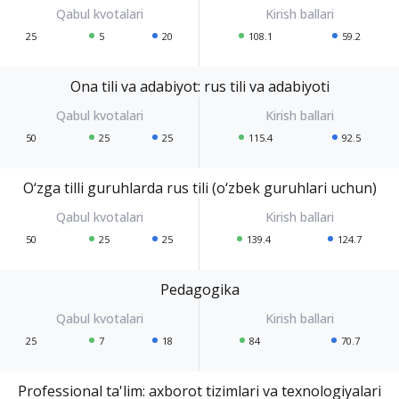
25
5
20
108.1
59.2
Ona tili va adabiyot: rus tili va adabiyoti
50
25
25
115.4
92.5
O‘zga tilli guruhlarda rus tili (o‘zbek guruhlari uchun)
50
25
25
139.4
124.7
Pedagogika
25
7
18
84
70.7
Professional ta'lim: axborot tizimlari va texnologiyalari