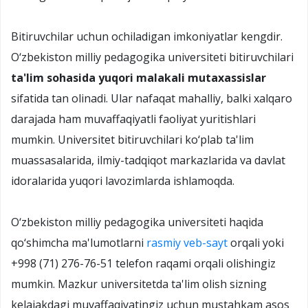
Bitiruvchilar uchun ochiladigan imkoniyatlar kengdir.
O‘zbekiston milliy pedagogika universiteti bitiruvchilari
ta'lim sohasida yuqori malakali mutaxassislar
sifatida tan olinadi. Ular nafaqat mahalliy, balki xalqaro
darajada ham muvaffaqiyatli faoliyat yuritishlari
mumkin. Universitet bitiruvchilari ko‘plab ta'lim
muassasalarida, ilmiy-tadqiqot markazlarida va davlat
idoralarida yuqori lavozimlarda ishlamoqda.
O‘zbekiston milliy pedagogika universiteti haqida
qo‘shimcha ma'lumotlarni
rasmiy veb-sayt
orqali yoki
+998 (71) 276-76-51 telefon raqami orqali olishingiz
mumkin. Mazkur universitetda ta'lim olish sizning
kelajakdagi muvaffaqiyatingiz uchun mustahkam asos