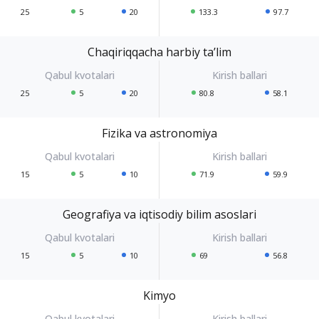
25
5
20
133.3
97.7
Chaqiriqqacha harbiy ta’lim
25
5
20
80.8
58.1
Fizika va astronomiya
15
5
10
71.9
59.9
Geografiya va iqtisodiy bilim asoslari
15
5
10
69
56.8
Kimyo