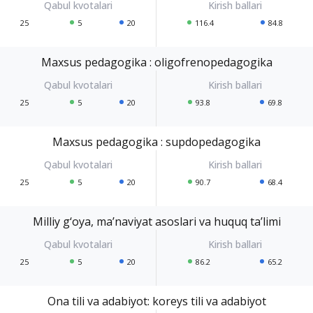
25
5
20
116.4
84.8
Maxsus pedagogika : oligofrenopedagogika
25
5
20
93.8
69.8
Maxsus pedagogika : supdopedagogika
25
5
20
90.7
68.4
Milliy g‘oya, ma’naviyat asoslari va huquq ta’limi
25
5
20
86.2
65.2
Ona tili va adabiyot: koreys tili va adabiyot