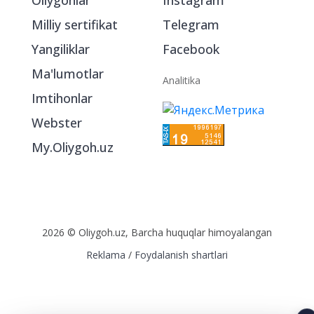
Bo‘limlar
Ijtimoiy tarmoqlarda
Oliygohlar
Instagram
Milliy sertifikat
Telegram
Yangiliklar
Facebook
Ma'lumotlar
Analitika
Imtihonlar
Webster
My.Oliygoh.uz
2026 © Oliygoh.uz, Barcha huquqlar himoyalangan