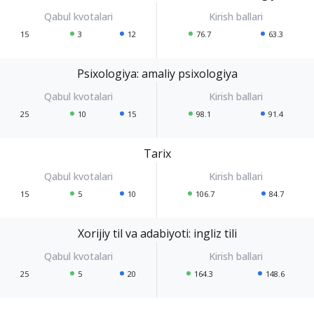
15
3
12
76.7
63.3
Psixologiya: amaliy psixologiya
25
10
15
98.1
91.4
Tarix
15
5
10
106.7
84.7
Xorijiy til va adabiyoti: ingliz tili
25
5
20
164.3
148.6