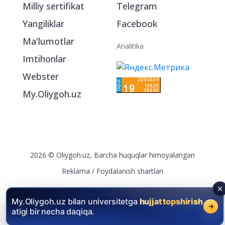
Milliy sertifikat
Telegram
Yangiliklar
Facebook
Ma'lumotlar
Analitika
Imtihonlar
Webster
My.Oliygoh.uz
2026 © Oliygoh.uz, Barcha huquqlar himoyalangan
Reklama
/
Foydalanish shartlari
My.Oliygoh.uz bilan universitetga
hujjat topshirish
atigi bir necha daqiqa.