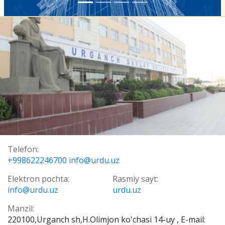
Telefon:
+998622246700 info@urdu.uz
Elektron pochta:
Rasmiy sayt:
info@urdu.uz
urdu.uz
Manzil:
220100,Urganch sh,H.Olimjon ko'chasi 14-uy , E-mail: