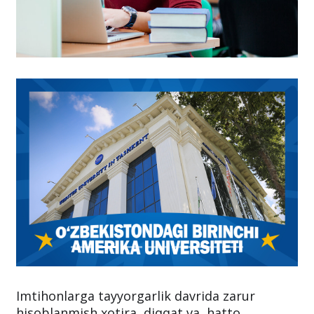
Imtihonlarga tayyorgarlik davrida zarur
hisoblanmish xotira, diqqat va, hatto,