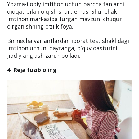
Yozma-ijodiy imtihon uchun barcha fanlarni
diqqat bilan oʻqish shart emas. Shunchaki,
imtihon markazida turgan mavzuni chuqur
oʻrganishning oʻzi kifoya.
Bir necha variantlardan iborat test shaklidagi
imtihon uchun, qaytanga, oʻquv dasturini
jiddiy anglash zarur boʻladi.
4. Reja tuzib oling