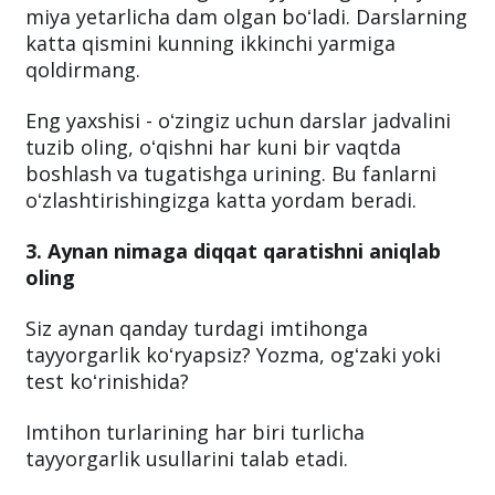
miya yetarlicha dam olgan boʻladi. Darslarning
katta qismini kunning ikkinchi yarmiga
qoldirmang.
Eng yaxshisi - oʻzingiz uchun darslar jadvalini
tuzib oling, oʻqishni har kuni bir vaqtda
boshlash va tugatishga urining. Bu fanlarni
oʻzlashtirishingizga katta yordam beradi.
3. Aynan nimaga diqqat qaratishni aniqlab
oling
Siz aynan qanday turdagi imtihonga
tayyorgarlik koʻryapsiz? Yozma, ogʻzaki yoki
test koʻrinishida?
Imtihon turlarining har biri turlicha
tayyorgarlik usullarini talab etadi.