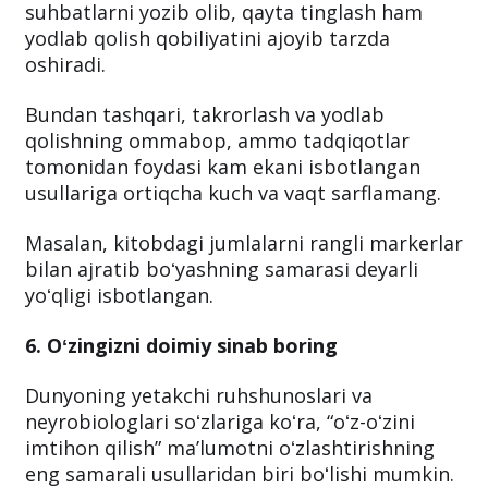
suhbatlarni yozib olib, qayta tinglash ham
yodlab qolish qobiliyatini ajoyib tarzda
oshiradi.
Bundan tashqari, takrorlash va yodlab
qolishning ommabop, ammo tadqiqotlar
tomonidan foydasi kam ekani isbotlangan
usullariga ortiqcha kuch va vaqt sarflamang.
Masalan, kitobdagi jumlalarni rangli markerlar
bilan ajratib boʻyashning samarasi deyarli
yoʻqligi isbotlangan.
6. Oʻzingizni doimiy sinab boring
Dunyoning yetakchi ruhshunoslari va
neyrobiologlari soʻzlariga koʻra, “oʻz-oʻzini
imtihon qilish” maʼlumotni oʻzlashtirishning
eng samarali usullaridan biri boʻlishi mumkin.