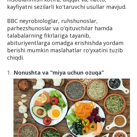
kayfiyatni sezilarli koʻtaruvchi usullar mavjud.
BBC neyrobiologlar, ruhshunoslar,
parhezshunoslar va oʻqituvchilar hamda
talabalarning fikrlariga tayanib,
abituriyentlarga omadga erishishda yordam
berishi mumkin maslahatlar roʻyxatini tuzib
chiqdi.
Nonushta va “miya uchun ozuqa”