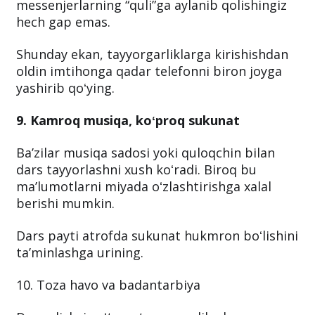
messenjerlarning “quli”ga aylanib qolishingiz
hech gap emas.
Shunday ekan, tayyorgarliklarga kirishishdan
oldin imtihonga qadar telefonni biron joyga
yashirib qoʻying.
9. Kamroq musiqa, koʻproq sukunat
Baʼzilar musiqa sadosi yoki quloqchin bilan
dars tayyorlashni xush koʻradi. Biroq bu
maʼlumotlarni miyada oʻzlashtirishga xalal
berishi mumkin.
Dars payti atrofda sukunat hukmron boʻlishini
taʼminlashga urining.
10. Toza havo va badantarbiya