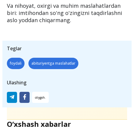
Va nihoyat, oxirgi va muhim maslahatlardan
biri: imtihondan soʻng oʻzingizni taqdirlashni
aslo yoddan chiqarmang.
Teglar
foydali
abituriyentga maslahatlar
Ulashing
O‘xshash xabarlar