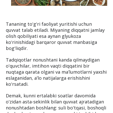
Tananing toʻgʻri faoliyat yuritishi uchun
quvvat talab etiladi. Miyaning diqqatni jamlay
olish qobiliyati esa aynan glyukoza
koʻrinishidagi barqaror quvvat manbasiga
bogʻliqdir.
Tadqiqotlar nonushtani kanda qilmaydigan
oʻquvchilar, imtihon vaqti diqqatini bir
nuqtaga qarata olgani va maʼlumotlarni yaxshi
eslaganidan, aʼlo natijalarga erishishini
koʻrsatadi.
Demak, kunni ertalabki soatlar davomida
oʻzidan asta-sekinlik bilan quvvat ajratadigan
nonushtadan boshlang: suli boʻtqasi, boshoqli