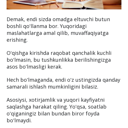
Demak, endi sizda omadga eltuvchi butun
boshli qoʻllanma bor. Yuqoridagi
maslahatlarga amal qilib, muvaffaqiyatga
erishing.
Oʻqishga kirishda raqobat qanchalik kuchli
boʻlmasin, bu tushkunlikka berilishingizga
asos boʻlmasligi kerak.
Hech boʻlmaganda, endi oʻz ustingizda qanday
samarali ishlash mumkinligini bilasiz.
Asosiysi, xotirjamlik va yuqori kayfiyatni
saqlashga harakat qiling. Yoʻqsa, soatlab
oʻqiganingiz bilan bundan biror foyda
boʻlmaydi.