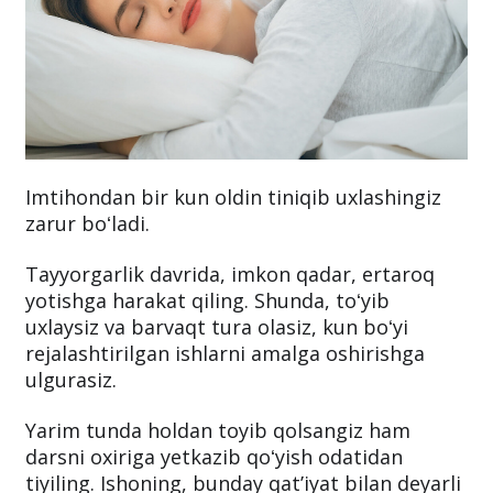
Imtihondan bir kun oldin tiniqib uxlashingiz
zarur boʻladi.
Tayyorgarlik davrida, imkon qadar, ertaroq
yotishga harakat qiling. Shunda, toʻyib
uxlaysiz va barvaqt tura olasiz, kun boʻyi
rejalashtirilgan ishlarni amalga oshirishga
ulgurasiz.
Yarim tunda holdan toyib qolsangiz ham
darsni oxiriga yetkazib qoʻyish odatidan
tiyiling. Ishoning, bunday qatʼiyat bilan deyarli