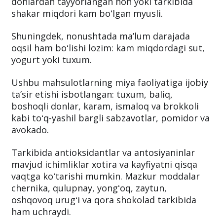
donlardan tayyorlangan non yoki tarkibida
shakar miqdori kam boʻlgan myusli.
Shuningdek, nonushtada maʼlum darajada
oqsil ham boʻlishi lozim: kam miqdordagi sut,
yogurt yoki tuxum.
Ushbu mahsulotlarning miya faoliyatiga ijobiy
taʼsir etishi isbotlangan: tuxum, baliq,
boshoqli donlar, karam, ismaloq va brokkoli
kabi toʻq-yashil bargli sabzavotlar, pomidor va
avokado.
Tarkibida antioksidantlar va antosiyaninlar
mavjud ichimliklar xotira va kayfiyatni qisqa
vaqtga koʻtarishi mumkin. Mazkur moddalar
chernika, qulupnay, yongʻoq, zaytun,
oshqovoq urugʻi va qora shokolad tarkibida
ham uchraydi.