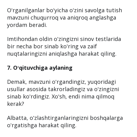
Oʻrganilganlar boʻyicha oʻzini savolga tutish
mavzuni chuqurroq va aniqroq anglashga
yordam beradi.
Imtihondan oldin oʻzingizni sinov testlarida
bir necha bor sinab koʻring va zaif
nuqtalaringizni aniqlashga harakat qiling.
7. Oʻqituvchiga aylaning
Demak, mavzuni oʻrgandingiz, yuqoridagi
usullar asosida takrorladingiz va oʻzingizni
sinab koʻrdingiz. Xoʻsh, endi nima qilmoq
kerak?
Albatta, oʻzlashtirganlaringizni boshqalarga
oʻrgatishga harakat qiling.