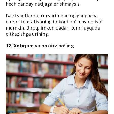
hech qanday natijaga erishmaysiz.
Baʼzi vaqtlarda tun yarimdan ogʻgangacha
darsni toʻxtatishning imkoni boʻlmay qolishi
mumkin. Biroq, imkon qadar, tunni uyquda
oʻtkazishga urining.
12. Xotirjam va pozitiv boʻling