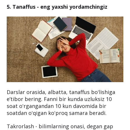
5. Tanaffus - eng yaxshi yordamchingiz
Darslar orasida, albatta, tanaffus boʻlishiga
eʼtibor bering. Fanni bir kunda uzluksiz 10
soat oʻrgangandan 10 kun davomida bir
soatdan oʻqigan koʻproq samara beradi.
Takrorlash - bilimlarning onasi, degan gap