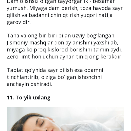
Dam olishsiz oʻtgan tayyorgarlik - besamar
yumush. Miyaga dam berish, toza havoda sayr
qilish va badanni chiniqtirish yuqori natija
garovidir.
Tana va ong bir-biri bilan uzviy bogʻlangan.
Jismoniy mashqlar qon aylanishini yaxshilab,
miyaga koʻproq kislorod borishini taʼminlaydi.
Zero, imtihon uchun aynan tiniq ong kerakdir.
Tabiat qoʻynida sayr qilish esa odamni
tinchlantirib, oʻziga boʻlgan ishonchni
anchayin oshiradi.
11. Toʻyib uxlang