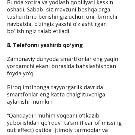
Bunda xotira va yodlash qobiliyati keskin
oshadi. Sababi siz mavzuni boshqalarga
tushuntirib berishingiz uchun uni, birinchi
navbatda, oʻzingiz yaxshi oʻzlashtirgan
boʻlishingiz talab etiladi.
8. Telefonni yashirib qoʻying
Zamonaviy dunyoda smartfonlar eng yaqin
yordamchi ekani borasida bahslashishdan
foyda yoʻq.
Biroq imtihonga tayyorgarlik davrida
smartfonlar eng katta chalgʻituvchiga
aylanishi mumkin.
“Qandaydir muhim voqeani oʻtkazib
yuborishdan qoʻrquv” taʼsiri (Fear of missing
out effect) ostida ijtimoiy tarmoqlar va