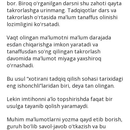
bor. Biroq oʻrganilgan darsni shu zahoti qayta
takrorlashga urinmang. Tadqiqotlar dars va
takrorlash oʻrtasida maʼlum tanaffus olinishi
lozimligini koʻrsatadi.
Vaqt olingan maʼlumotni maʼlum darajada
esdan chiqarishga imkon yaratadi va
tanaffusdan soʻng qilingan takrorlash
davomida maʼlumot miyaga yaxshiroq
oʻrnashadi.
Bu usul “xotirani tadqiq qilish sohasi tarixidagi
eng ishonchli”laridan biri, deya tan olingan.
Lekin imtihonni aʼlo topshirishda faqat bir
usulga tayanib qolish yaramaydi.
Muhim maʼlumotlarni yozma qayd etib borish,
guruh boʻlib savol-javob oʻtkazish va bu