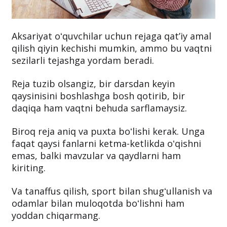
Aksariyat oʻquvchilar uchun rejaga qatʼiy amal
qilish qiyin kechishi mumkin, ammo bu vaqtni
sezilarli tejashga yordam beradi.
Reja tuzib olsangiz, bir darsdan keyin
qaysinisini boshlashga bosh qotirib, bir
daqiqa ham vaqtni behuda sarflamaysiz.
Biroq reja aniq va puxta boʻlishi kerak. Unga
faqat qaysi fanlarni ketma-ketlikda oʻqishni
emas, balki mavzular va qaydlarni ham
kiriting.
Va tanaffus qilish, sport bilan shugʻullanish va
odamlar bilan muloqotda boʻlishni ham
yoddan chiqarmang.