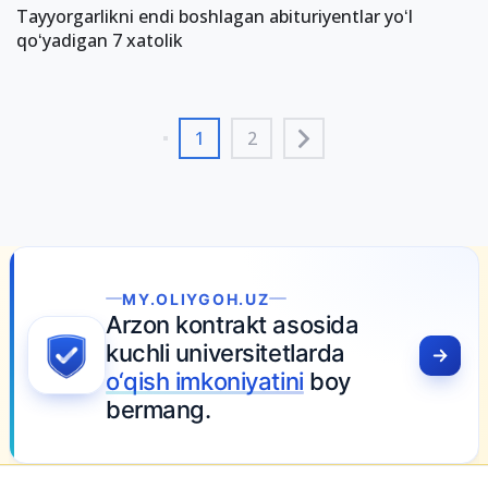
Tayyorgarlikni endi boshlagan abituriyentlar yoʻl
qoʻyadigan 7 xatolik
1
2