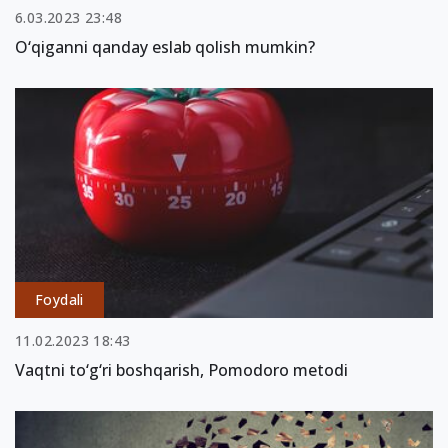
6.03.2023 23:48
O‘qiganni qanday eslab qolish mumkin?
Foydali
11.02.2023 18:43
Vaqtni to‘g‘ri boshqarish, Pomodoro metodi