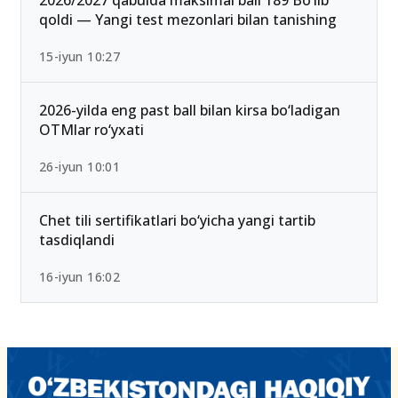
2026/2027 qabulda maksimal ball 189 Bo‘lib
qoldi — Yangi test mezonlari bilan tanishing
15-iyun 10:27
2026-yilda eng past ball bilan kirsa bo‘ladigan
OTMlar ro‘yxati
26-iyun 10:01
Chet tili sertifikatlari bo‘yicha yangi tartib
tasdiqlandi
16-iyun 16:02