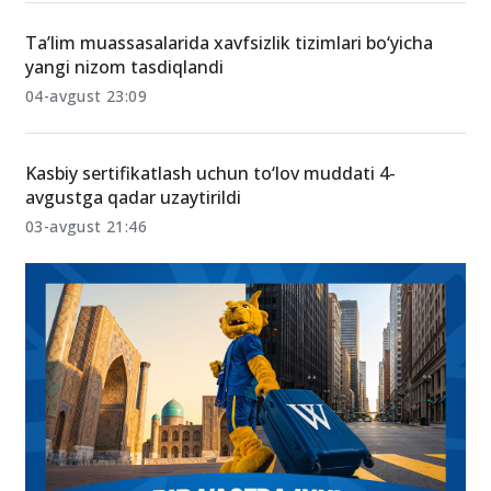
olimpiadasiga mezbonlik qilmoqda
Kecha, 20:17
Ta’lim muassasalarida xavfsizlik tizimlari bo‘yicha
yangi nizom tasdiqlandi
04-avgust 23:09
Kasbiy sertifikatlash uchun to‘lov muddati 4-
avgustga qadar uzaytirildi
03-avgust 21:46