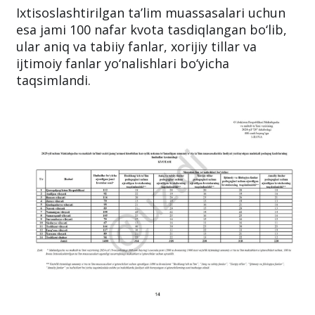
Amaliy fanlar pedagoglari
– jami 220 nafar.
Ixtisoslashtirilgan ta’lim muassasalari uchun
esa jami 100 nafar kvota tasdiqlangan bo‘lib,
ular aniq va tabiiy fanlar, xorijiy tillar va
ijtimoiy fanlar yo‘nalishlari bo‘yicha
taqsimlandi.