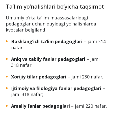
100 nafari esa ixtisoslashtirilgan ta’lim
muassasalari uchun ajratilgan.
Ta’lim yo‘nalishlari bo‘yicha taqsimot
Umumiy o‘rta ta’lim muassasalaridagi
pedagoglar uchun quyidagi yo‘nalishlarda
kvotalar belgilandi:
Boshlang‘ich ta’lim pedagoglari
– jami 314
nafar;
Aniq va tabiiy fanlar pedagoglari
– jami
318 nafar;
Xorijiy tillar pedagoglari
– jami 230 nafar;
Ijtimoiy va filologiya fanlar pedagoglari
–
jami 318 nafar;