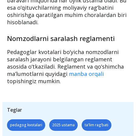
to‘plagan malakali pedagog kadrlar mehnatga
haq to‘lashning eng kam miqdorining 5,5
baravari miqdorida har oylik ustama oladi. Bu
esa o‘qituvchilarning moliyaviy rag‘batini
oshirishga qaratilgan muhim choralardan biri
hisoblanadi.
Nomzodlarni saralash reglamenti
Pedagoglar kvotalari bo‘yicha nomzodlarni
saralash jarayoni belgilangan reglament
asosida o‘tkaziladi. Reglament va qo‘shimcha
ma’lumotlarni quyidagi
manba orqali
topishingiz mumkin.
Teglar