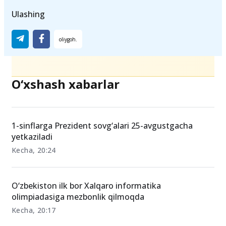
pedagog kvotalari
2025 ustama
ta'lim rag‘bati
Ulashing
O‘xshash xabarlar
1-sinflarga Prezident sovg‘alari 25-avgustgacha
yetkaziladi
Kecha, 20:24
O‘zbekiston ilk bor Xalqaro informatika