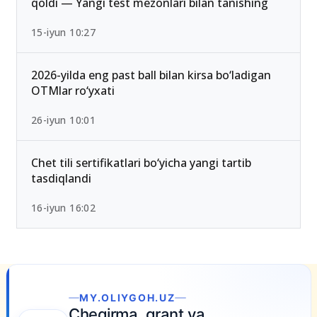
2026/2027 qabulda maksimal ball 189 Bo‘lib
qoldi — Yangi test mezonlari bilan tanishing
15-iyun 10:27
2026-yilda eng past ball bilan kirsa bo‘ladigan
OTMlar ro‘yxati
26-iyun 10:01
Chet tili sertifikatlari bo‘yicha yangi tartib
tasdiqlandi
16-iyun 16:02