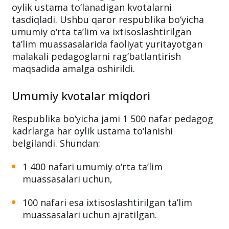
Maktabgacha va maktab taʼlimi vazirligi 2024-
yil 20-dekabrdagi 408-sonli buyrug‘iga asosan
2025-yil uchun pedagog kadrlar uchun har
oylik ustama to‘lanadigan kvotalarni
tasdiqladi. Ushbu qaror respublika bo‘yicha
umumiy o‘rta ta’lim va ixtisoslashtirilgan
ta’lim muassasalarida faoliyat yuritayotgan
malakali pedagoglarni rag‘batlantirish
maqsadida amalga oshirildi.
Umumiy kvotalar miqdori
Respublika bo‘yicha jami 1 500 nafar pedagog
kadrlarga har oylik ustama to‘lanishi
belgilandi. Shundan:
1 400 nafari umumiy o‘rta ta’lim
muassasalari uchun,