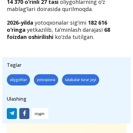
14 370 o‘rinli 27 tasi
oliygohlarning o‘z
mablag‘lari doirasida qurilmoqda.
2026-yilda
yotoqxonalar sig‘imi
182 616
o‘ringa
yetkazilib, ta’minlash darajasi
68
foizdan oshirilishi
ko‘zda tutilgan.
Teglar
oliygohlar
yotoqxona
talabalar turar joyi
Ulashing