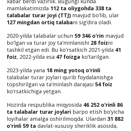
xabar berdi vazirlik. Bugungi kunda
mamlakatimizda
112 ta oliygohda 338 ta
talabalar turar joyi (TTJ)
mavjud bo‘lib, ular
127 mingdan ortiq talaba
ni sig‘dira oladi.
2020-yilda talabalar uchun
59 346 o‘rin
mavjud
bo‘lgan va turar joy ta’minlanishi
28 foiz
ni
tashkil etgan edi. Bu ko‘rsatkich 2021-yilda
41
foiz
, 2022-yilda esa
47 foizga
ko‘tarilgan.
2023-yilda yana
18 ming yotoq o‘rinli
talabalar turar joylari qurib foydalanishga
topshirilgan va ta’minlash darajasi
54 foiz
ko‘rsatkichiga yetgan.
Hozirda respublika miqyosida
46 252 o‘rinli 86
ta talabalar turar joylari
barpo etish bo‘yicha
loyihalar amalga oshirilmoqda. Ulardan
31 882
o‘rinli 59 ta
davlat-xususiy sheriklik asosida,