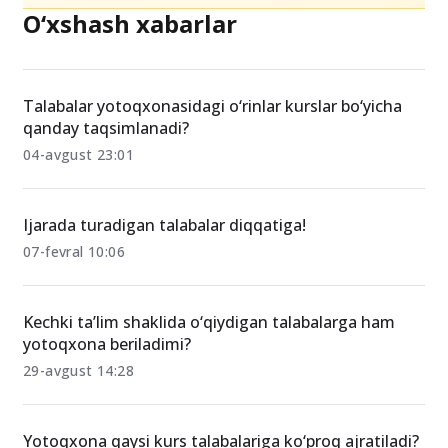
O‘xshash xabarlar
Talabalar yotoqxonasidagi o‘rinlar kurslar bo‘yicha
qanday taqsimlanadi?
04-avgust 23:01
Ijarada turadigan talabalar diqqatiga!
07-fevral 10:06
Kechki ta’lim shaklida o‘qiydigan talabalarga ham
yotoqxona beriladimi?
29-avgust 14:28
Yotoqxona qaysi kurs talabalariga ko‘proq ajratiladi?