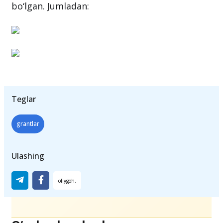
bo‘lgan. Jumladan:
Teglar
grantlar
Ulashing