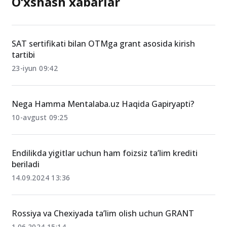
O‘xshash xabarlar
SAT sertifikati bilan OTMga grant asosida kirish
tartibi
23-iyun 09:42
Nega Hamma Mentalaba.uz Haqida Gapiryapti?
10-avgust 09:25
Endilikda yigitlar uchun ham foizsiz ta’lim krediti
beriladi
14.09.2024 13:36
Rossiya va Chexiyada ta’lim olish uchun GRANT
1.06.2024 15:14