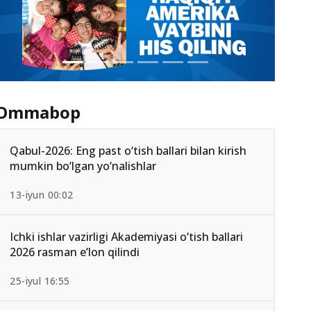
Ommabop
Qabul-2026: Eng past o‘tish ballari bilan kirish
mumkin bo‘lgan yo‘nalishlar
13-iyun 00:02
Ichki ishlar vazirligi Akademiyasi o‘tish ballari
2026 rasman e’lon qilindi
25-iyul 16:55