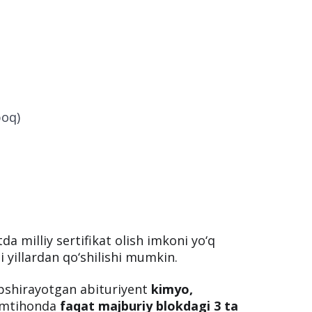
qd qilib qo‘yishi mumkin:
poq)