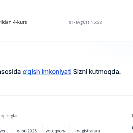
an
04-avgust 23:05
uriyentlar
03-avgust 21:47
yildan 4-kurs
01-avgust 15:58
Ariza topshiring