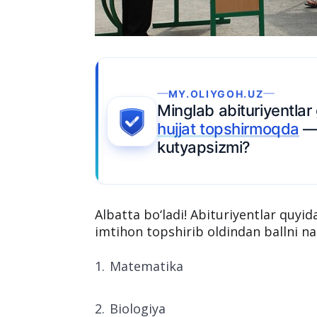
OH.UZ
ituriyentlar grant uchun
Ariza topshiring
shirmoqda
— Siz hali
mi?
Albatta bo‘ladi! Abituriyentlar quyid