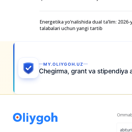
Milliy sertifikat imtihoniga uzrli sabab bil
kelmaganlarga to‘lov qaytariladi
8-avgustgacha yo‘nalish tanlamagan abit
qabulda ishtirok eta olmaydi
Energetika yo‘nalishida dual ta’lim: 2026-
talabalari uchun yangi tartib
oniyati
Sizni kutmoqda.