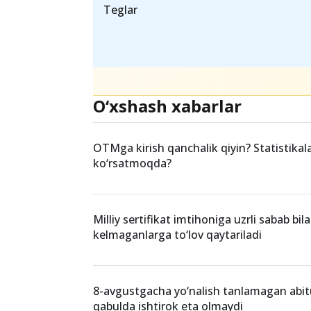
imtihonlari sanalari quyida keltirilga
👉
https://t.me/talimuz/99
Teglar
O‘xshash xabarlar
OTMga kirish qanchalik qiyin? Statistikal
ko‘rsatmoqda?