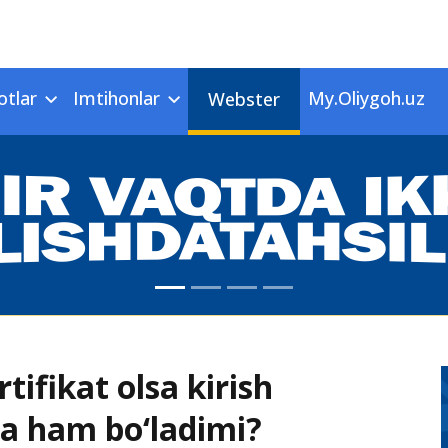
otlar
Imtihonlar
My.Oliygoh.uz
Webster
rtifikat olsa kirish
a ham bo‘ladimi?