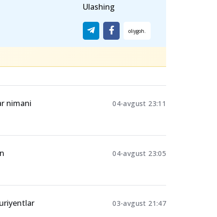
n:
Ulashing
ar nimani
04-avgust 23:11