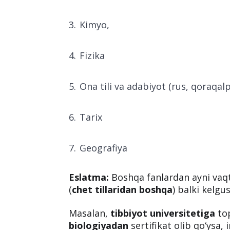
imtihon topshirib oldindan ballni na
Matematika
Biologiya
Kimyo,
Fizika
Ona tili va adabiyot (rus, qoraqal
Tarix
Geografiya