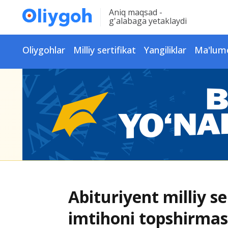
Aniq maqsad -
g'alabaga yetaklaydi
Oliygohlar
Milliy sertifikat
Yangiliklar
Ma'lum
Abituriyent milliy se
imtihoni topshirmas