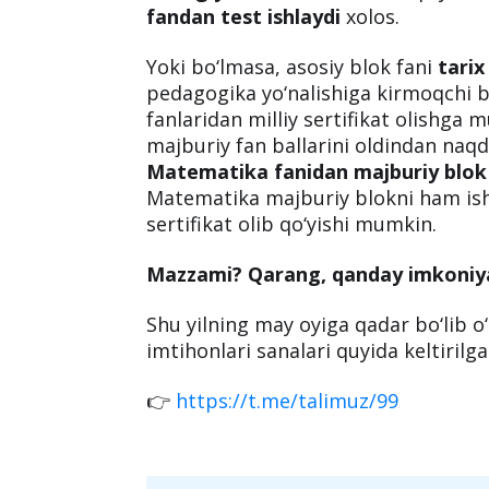
Eslatma:
Boshqa fanlardan ayni vaqtd
(
chet tillaridan boshqa
) balki kelgu
Masalan,
tibbiyot universitetiga
top
biologiyadan
sertifikat olib qo‘ysa,
fandan test ishlaydi
xolos.
Yoki bo‘lmasa, asosiy blok fani
tarix
pedagogika yo‘nalishiga kirmoqchi b
fanlaridan milliy sertifikat olishga
majburiy fan ballarini oldindan naqd 
Matematika fanidan majburiy blok t
Matematika majburiy blokni ham ish
sertifikat olib qo‘yishi mumkin.
Mazzami? Qarang, qanday imkoniya
Shu yilning may oyiga qadar bo‘lib o‘t