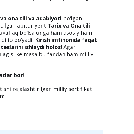
a milliy sertifikat olish imkoni yo‘q
si yillardan qo‘shilishi mumkin.
shirayotgan abituriyent
kimyo,
 imtihonda
faqat majburiy blokdagi 3 ta
 va ona tili va adabiyoti
bo‘lgan
o‘lgan abituriyent
Tarix va Ona tili
 muvaffaq bo‘lsa unga ham asosiy ham
qilib qo‘yadi.
Kirish imtihonida faqat
eslarini ishlaydi holos
! Agar
lagisi kelmasa bu fandan ham milliy
tlar bor!
ishi rejalashtirilgan milliy sertifikat