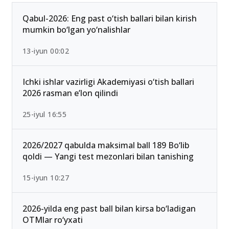
Qabul-2026: Eng past o‘tish ballari bilan kirish
mumkin bo‘lgan yo‘nalishlar
13-iyun 00:02
Ichki ishlar vazirligi Akademiyasi o‘tish ballari
2026 rasman e’lon qilindi
25-iyul 16:55
2026/2027 qabulda maksimal ball 189 Bo‘lib
qoldi — Yangi test mezonlari bilan tanishing
15-iyun 10:27
2026-yilda eng past ball bilan kirsa bo‘ladigan
OTMlar ro‘yxati