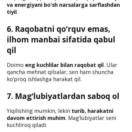
va energiyani bo‘sh narsalarga sarflashdan
tiyil
.
6. Raqobatni qo‘rquv emas,
ilhom manbai sifatida qabul
qil
Doimo
eng kuchlilar bilan raqobat qil
. Ular
qancha mehnat qilsalar, sen ham shuncha
ko‘proq ishlashga harakat qil.
7. Mag‘lubiyatlardan saboq ol
Yiqilishing mumkin, lekin
turib, harakatni
davom ettirish muhim
. Mag‘lubiyatlar seni
kuchliroq qiladi.