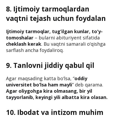
8. Ijtimoiy tarmoqlardan
vaqtni tejash uchun foydalan
Ijtimoiy tarmoqlar, tug‘ilgan kunlar, to‘y-
tomoshalar
– bularni abituriyent sifatida
cheklash kerak
. Bu vaqtni samarali o‘qishga
sarflash ancha foydaliroq.
9. Tanlovni jiddiy qabul qil
Agar maqsading katta bo‘lsa, “
oddiy
universitet bo‘lsa ham mayli
” deb qarama.
Agar oliygohga kira olmasang, bir yil
tayyorlanib, keyingi yili albatta kira olasan.
10. Ibodat va intizom muhim