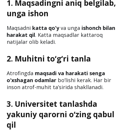
1. Maqsadingni aniq belgilab,
unga ishon
Maqsadni
katta qo‘y
va unga
ishonch bilan
harakat qil
. Katta maqsadlar kattaroq
natijalar olib keladi.
2. Muhitni to‘g‘ri tanla
Atrofingda
maqsadi va harakati senga
o‘xshagan odamlar
bo‘lishi kerak. Har bir
inson atrof-muhit ta’sirida shakllanadi.
3. Universitet tanlashda
yakuniy qarorni o‘zing qabul
qil