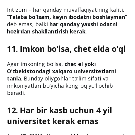
Intizom – har qanday muvaffaqiyatning kaliti.
“
Talaba bo‘lsam, keyin ibodatni boshlayman
”
deb emas, balki
har qanday yaxshi odatni
hozirdan shakllantirish kerak
.
11. Imkon bo‘lsa, chet elda o‘qi
Agar imkoning bo‘lsa,
chet el yoki
O‘zbekistondagi xalqaro universitetlarni
tanla
. Bunday oliygohlar ta’lim sifati va
imkoniyatlari bo‘yicha kengroq yo‘l ochib
beradi.
12. Har bir kasb uchun 4 yil
universitet kerak emas