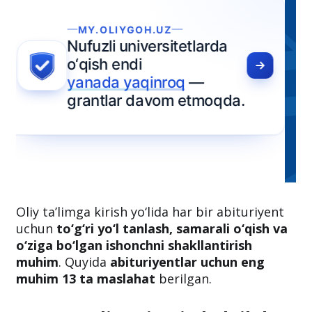
Oliy ta’limga kirish yo‘lida har bir abituriyent
uchun
to‘g‘ri yo‘l tanlash, samarali o‘qish va
o‘ziga bo‘lgan ishonchni shakllantirish
muhim
. Quyida
abituriyentlar uchun eng
muhim 13 ta maslahat
berilgan.