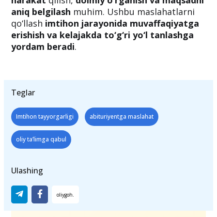
harakat
qilish,
doimiy o‘rganish va maqsadni
aniq belgilash
muhim. Ushbu maslahatlarni
qo‘llash
imtihon jarayonida muvaffaqiyatga
erishish va kelajakda to‘g‘ri yo‘l tanlashga
yordam beradi
.
Teglar
Imtihon tayyorgarligi
abituriyentga maslahat
oliy ta’limga qabul
Ulashing