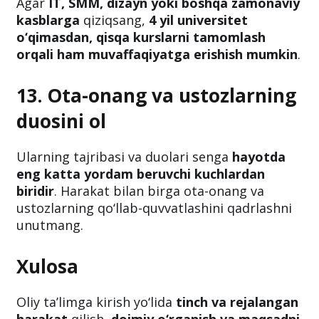
Agar
IT, SMM, dizayn yoki boshqa zamonaviy
kasblarga
qiziqsang,
4 yil universitet
o‘qimasdan, qisqa kurslarni tamomlash
orqali ham muvaffaqiyatga erishish mumkin
.
13. Ota-onang va ustozlarning
duosini ol
Ularning tajribasi va duolari senga
hayotda
eng katta yordam beruvchi kuchlardan
biridir
. Harakat bilan birga ota-onang va
ustozlarning qo‘llab-quvvatlashini qadrlashni
unutmang.
Xulosa
Oliy ta’limga kirish yo‘lida
tinch va rejalangan