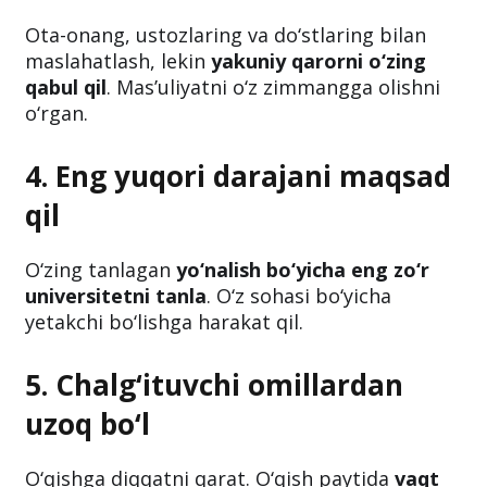
Ota-onang, ustozlaring va do‘stlaring bilan
maslahatlash, lekin
yakuniy qarorni o‘zing
qabul qil
. Mas’uliyatni o‘z zimmangga olishni
o‘rgan.
4. Eng yuqori darajani maqsad
qil
O‘zing tanlagan
yo‘nalish bo‘yicha eng zo‘r
universitetni tanla
. O‘z sohasi bo‘yicha
yetakchi bo‘lishga harakat qil.
5. Chalg‘ituvchi omillardan
uzoq bo‘l
O‘qishga diqqatni qarat. O‘qish paytida
vaqt