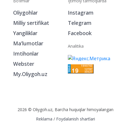
Bo‘limlar
Ijtimoiy tarmoqlarda
Oliygohlar
Instagram
Milliy sertifikat
Telegram
Yangiliklar
Facebook
Ma'lumotlar
Analitika
Imtihonlar
Webster
My.Oliygoh.uz
2026 © Oliygoh.uz, Barcha huquqlar himoyalangan
Reklama
/
Foydalanish shartlari