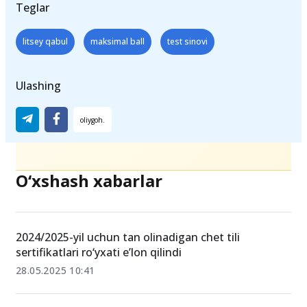
Teglar
litsey qabul
maksimal ball
test sinovi
Ulashing
O‘xshash xabarlar
2024/2025-yil uchun tan olinadigan chet tili
sertifikatlari ro‘yxati e’lon qilindi
28.05.2025 10:41