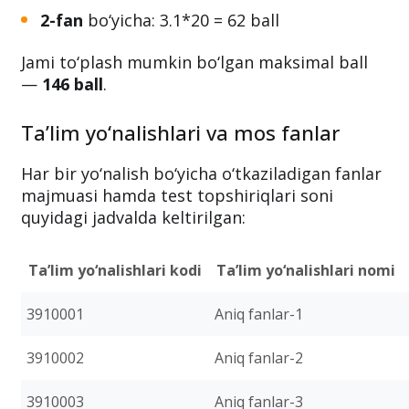
2-fan
bo‘yicha: 3.1*20 = 62 ball
Jami to‘plash mumkin bo‘lgan maksimal ball
—
146 ball
.
Ta’lim yo‘nalishlari va mos fanlar
Har bir yo‘nalish bo‘yicha o‘tkaziladigan fanlar
majmuasi hamda test topshiriqlari soni
quyidagi jadvalda keltirilgan:
Ta’lim yo‘nalishlari kodi
Ta’lim yo‘nalishlari nomi
3910001
Aniq fanlar-1
3910002
Aniq fanlar-2
3910003
Aniq fanlar-3