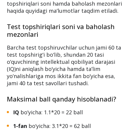
topshiriqlari soni hamda baholash mezonlari
haqida quyidagi ma’lumotlar taqdim etiladi.
Test topshiriqlari soni va baholash
mezonlari
Barcha test topshiruvchilar uchun jami 60 ta
test topshirig‘i bo‘lib, shundan 20 tasi
o‘quvchining intellektual qobiliyat darajasi
(IQ)ni aniqlash bo‘yicha hamda ta’lim
yo‘nalishlariga mos ikkita fan bo‘yicha esa,
jami 40 ta test savollari tushadi.
Maksimal ball qanday hisoblanadi?
IQ
bo‘yicha: 1.1*20 = 22 ball
1-fan
bo‘yicha: 3.1*20 = 62 ball