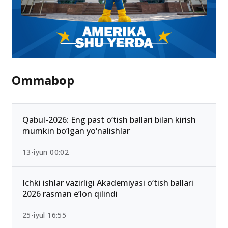
Ommabop
Qabul-2026: Eng past o‘tish ballari bilan kirish
mumkin bo‘lgan yo‘nalishlar
13-iyun 00:02
Ichki ishlar vazirligi Akademiyasi o‘tish ballari
2026 rasman e’lon qilindi
25-iyul 16:55