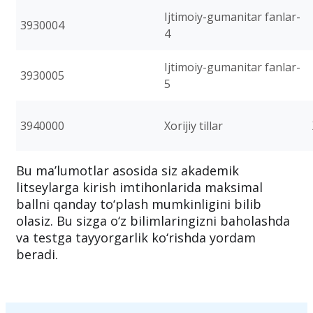
Ijtimoiy-gumanitar fanlar-
3930004
4
Ijtimoiy-gumanitar fanlar-
3930005
5
3940000
Xorijiy tillar
Bu ma’lumotlar asosida siz akademik
litseylarga kirish imtihonlarida maksimal
ballni qanday to‘plash mumkinligini bilib
olasiz. Bu sizga o‘z bilimlaringizni baholashda
va testga tayyorgarlik ko‘rishda yordam
beradi.