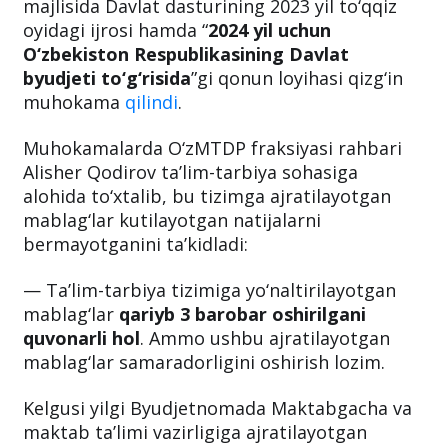
majlisida Davlat dasturining 2023 yil to‘qqiz
oyidagi ijrosi hamda “
2024 yil uchun
O‘zbekiston Respublikasining Davlat
byudjeti to‘g‘risida
”gi qonun loyihasi qizg‘in
muhokama
qilindi
.
Muhokamalarda O‘zMTDP fraksiyasi rahbari
Alisher Qodirov ta’lim-tarbiya sohasiga
alohida to‘xtalib, bu tizimga ajratilayotgan
mablag‘lar kutilayotgan natijalarni
bermayotganini ta’kidladi:
— Ta’lim-tarbiya tizimiga yo‘naltirilayotgan
mablag‘lar
qariyb 3 barobar oshirilgani
quvonarli hol
. Ammo ushbu ajratilayotgan
mablag‘lar samaradorligini oshirish lozim.
Kelgusi yilgi Byudjetnomada Maktabgacha va
maktab ta’limi vazirligiga ajratilayotgan