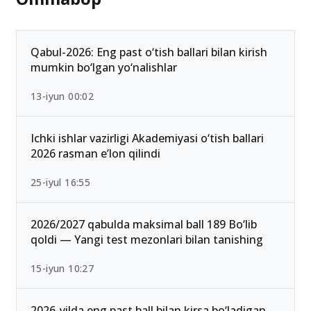
Qabul-2026: Eng past o‘tish ballari bilan kirish
mumkin bo‘lgan yo‘nalishlar
13-iyun 00:02
Ichki ishlar vazirligi Akademiyasi o‘tish ballari
2026 rasman e’lon qilindi
25-iyul 16:55
2026/2027 qabulda maksimal ball 189 Bo‘lib
qoldi — Yangi test mezonlari bilan tanishing
15-iyun 10:27
2026-yilda eng past ball bilan kirsa bo‘ladigan