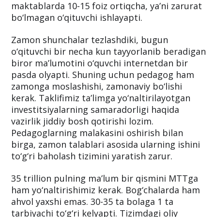
maktablarda 10-15 foiz ortiqcha, ya’ni zarurat
bo‘lmagan o‘qituvchi ishlayapti.
Zamon shunchalar tezlashdiki, bugun
o‘qituvchi bir necha kun tayyorlanib beradigan
biror ma’lumotini o‘quvchi internetdan bir
pasda olyapti. Shuning uchun pedagog ham
zamonga moslashishi, zamonaviy bo‘lishi
kerak. Taklifimiz ta’limga yo‘naltirilayotgan
investitsiyalarning samaradorligi haqida
vazirlik jiddiy bosh qotirishi lozim.
Pedagoglarning malakasini oshirish bilan
birga, zamon talablari asosida ularning ishini
to‘g‘ri baholash tizimini yaratish zarur.
35 trillion pulning ma’lum bir qismini MTTga
ham yo‘naltirishimiz kerak. Bog‘chalarda ham
ahvol yaxshi emas. 30-35 ta bolaga 1 ta
tarbiyachi to‘g‘ri kelyapti. Tizimdagi oliy