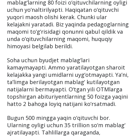
mablag‘larning 80 foizi o‘qituvchilarning oyligi
uchun yo‘naltirilyapti. Haqiqatan o‘qituvchi
yuqori maosh olishi kerak. Chunki ular
kelajakni yaratadi. Biz yaqinda pedagoglarning
maqomi to‘g‘risidagi qonunni qabul qildik va
unda o‘qituvchilarning maqomi, huquqiy
himoyasi belgilab berildi.
Soha uchun byudjet mablag‘lari
kamaymayapti. Ammo yaratilayotgan sharoit
kelajakka yangi umidlarni uyg‘otmayapti. Ya’ni,
ta’limga berilayotgan mablag‘ kutilayotgan
natijalarni bermayapti. O‘tgan yili OTMlarga
topshirgan abituriyentlarning 50 foizga yaqini
hatto 2 bahoga loyiq natijani ko‘rsatmadi.
Bugun 500 mingga yaqin o‘qituvchi bor.
Ularning oyligi uchun 35 trillion so‘m mablag‘
ajratilayapti. Tahlillarga qaraganda,