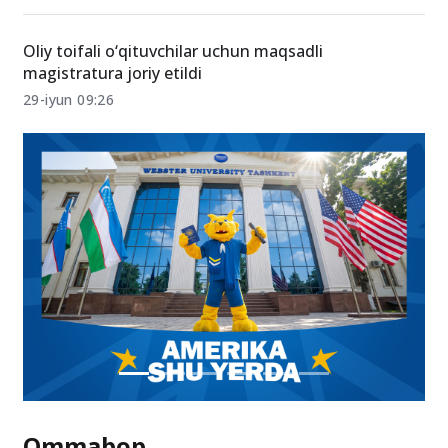
Oliy toifali o‘qituvchilar uchun maqsadli
magistratura joriy etildi
29-iyun 09:26
Ommabop