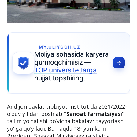
GOH.UZ
ohasida karyera
himisiz —
ersitetlarga
pshiring.
Andijon davlat tibbiyot institutida 2021/2022-
o‘quv yilidan boshlab
“Sanoat farmatsiyasi”