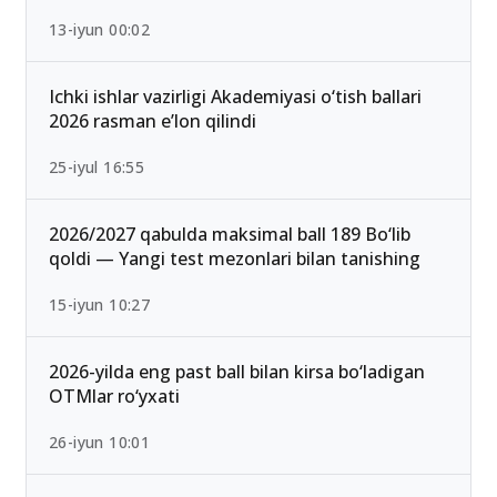
Qabul-2026: Eng past o‘tish ballari bilan kirish
mumkin bo‘lgan yo‘nalishlar
13-iyun 00:02
Ichki ishlar vazirligi Akademiyasi o‘tish ballari
2026 rasman e’lon qilindi
25-iyul 16:55
2026/2027 qabulda maksimal ball 189 Bo‘lib
qoldi — Yangi test mezonlari bilan tanishing
15-iyun 10:27
2026-yilda eng past ball bilan kirsa bo‘ladigan
OTMlar ro‘yxati