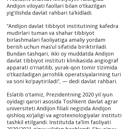
ta’lim yo‘nalishi bo‘yicha bakalavr tayyorlash
yo‘lga qo‘yiladi. Bu haqda 18-iyun kuni
Prezident Shavkat Mirziyoyev raisligida
Andijon viloyati faollari bilan o‘tkazilgan
yig‘ilishda davlat rahbari ta’kidladi.
“Andijon davlat tibbiyot institutining kafedra
mudirlari tuman va shahar tibbiyot
birlashmalari faoliyatiga amaliy yordam
berish uchun mas’ul sifatida biriktiriladi.
Bundan tashqari, ikki oy muddatda Andijon
davlat tibbiyot instituti klinikasida angiograf
apparati o‘rnatilib, yurak-qon tomir tizimida
o‘tkaziladigan jarrohlik operatsiyalarining turi
va soni ko‘paytiriladi”, — dedi davlat rahbari.
Eslatib o‘tamiz, Prezidentning 2020 yil iyun
oyidagi qarori asosida Toshkent davlat agrar
universiteti Аndijon filiali negizida Аndijon