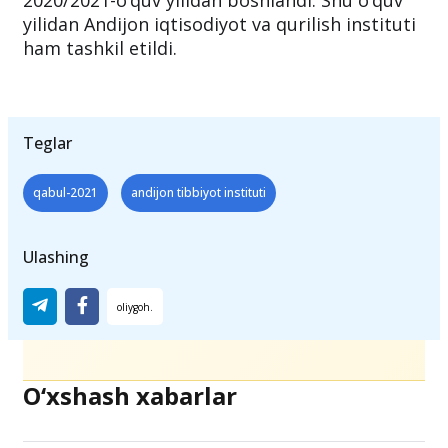
qishloq xo‘jaligi va agrotexnologiyalar instituti
tashkil etilgandi. Institutda ta’lim faoliyati
2020/2021-o‘quv yilidan boshlandi. Shu o‘quv
yilidan Andijon iqtisodiyot va qurilish instituti
ham tashkil etildi.
Teglar
qabul-2021
andijon tibbiyot instituti
Ulashing