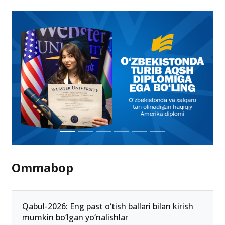
bitiruvchilari va IIV xodimlari farzandlari uchun qabul
kvotalari belgilandi
7.07.2021 09:24
Ommabop