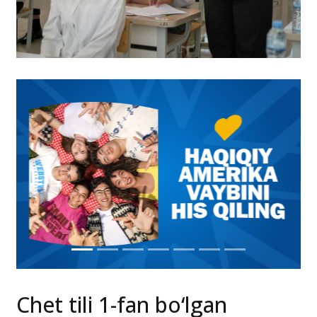
Chet tili 1-fan bo‘lgan