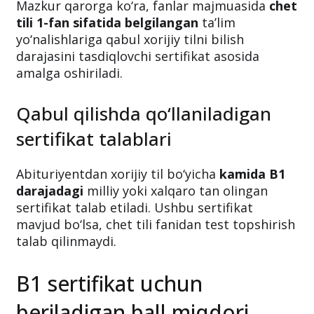
Mazkur qarorga ko‘ra, fanlar majmuasida
chet
tili 1-fan sifatida belgilangan
ta’lim
yo‘nalishlariga qabul xorijiy tilni bilish
darajasini tasdiqlovchi sertifikat asosida
amalga oshiriladi.
Qabul qilishda qo‘llaniladigan
sertifikat talablari
Abituriyentdan xorijiy til bo‘yicha
kamida B1
darajadagi
milliy yoki xalqaro tan olingan
sertifikat talab etiladi. Ushbu sertifikat
mavjud bo‘lsa, chet tili fanidan test topshirish
talab qilinmaydi.
B1 sertifikat uchun
beriladigan ball miqdori