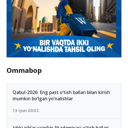
Ommabop
Qabul-2026: Eng past o‘tish ballari bilan kirish
mumkin bo‘lgan yo‘nalishlar
13-iyun 00:02
Ichki ishlar vazirligi Akademiyasi o‘tish ballari