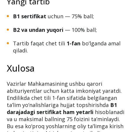
Yangi tartib
B1 sertifikat
uchun — 75% ball;
B2 va undan yuqori
— 100% ball;
Tartib faqat chet tili
1-fan
bo‘lganda amal
qiladi.
Xulosa
Vazirlar Mahkamasining ushbu qarori
abituriyentlar uchun katta imkoniyat yaratdi.
Endilikda chet tili 1-fan sifatida belgilangan
ta’lim yo‘nalishlariga hujjat topshirishda
B1
darajadagi sertifikat ham yetarli
hisoblanadi
va u maksimal ballning 75 foizini ta’minlaydi.
Bu esa ko‘proq yoshlarning oliy ta’limga kirish