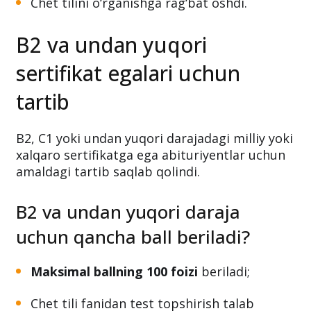
Chet tilini o‘rganishga rag‘bat oshdi.
B2 va undan yuqori
sertifikat egalari uchun
tartib
B2, C1 yoki undan yuqori darajadagi milliy yoki
xalqaro sertifikatga ega abituriyentlar uchun
amaldagi tartib saqlab qolindi.
B2 va undan yuqori daraja
uchun qancha ball beriladi?
Maksimal ballning 100 foizi
beriladi;
Chet tili fanidan test topshirish talab