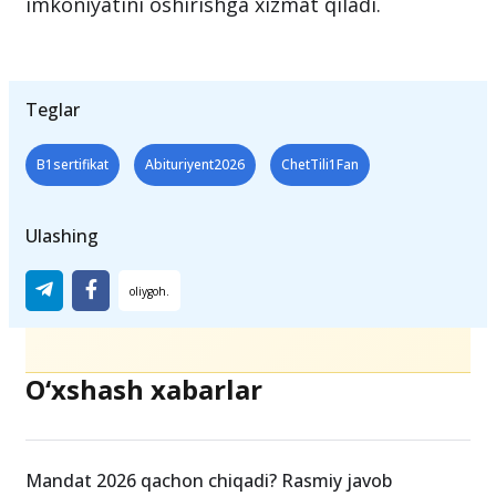
imkoniyatini oshirishga xizmat qiladi.
Teglar
B1sertifikat
Abituriyent2026
ChetTili1Fan
Ulashing
O‘xshash xabarlar
Mandat 2026 qachon chiqadi? Rasmiy javob