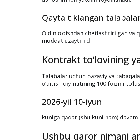
Qayta tiklangan talabala
Oldin o‘qishdan chetlashtirilgan va
muddat uzaytirildi.
Kontrakt to‘lovining 
Talabalar uchun bazaviy va tabaqalas
o‘qitish qiymatining 100 foizini to‘l
2026-yil 10-iyun
kuniga qadar (shu kuni ham) davom 
Ushbu qaror nimani an