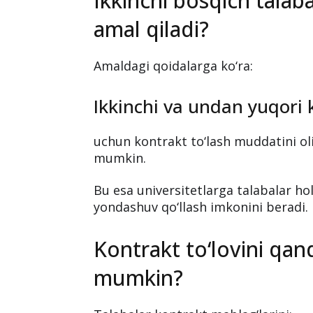
Ikkinchi bosqich talab
amal qiladi?
Amaldagi qoidalarga ko‘ra:
Ikkinchi va undan yuqori 
uchun kontrakt to‘lash muddatini oliy
mumkin.
Bu esa universitetlarga talabalar hol
yondashuv qo‘llash imkonini beradi.
Kontrakt to‘lovini qan
mumkin?