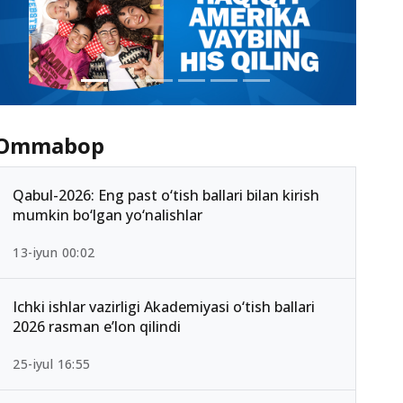
Ommabop
Qabul-2026: Eng past o‘tish ballari bilan kirish
mumkin bo‘lgan yo‘nalishlar
13-iyun 00:02
Ichki ishlar vazirligi Akademiyasi o‘tish ballari
2026 rasman e’lon qilindi
25-iyul 16:55