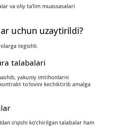
lar va oliy ta’lim muassasalari
ar uchun uzaytirildi?
olarga tegishli.
ra talabalari
ashib, yakuniy imtihonlarni
kontrakt to‘lovini kechiktirib amalga
alar
dan o‘qishi ko‘chirilgan talabalar ham