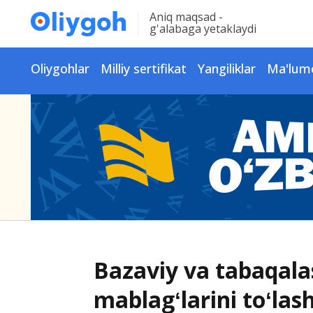
Aniq maqsad -
g'alabaga yetaklaydi
Oliygohlar
Milliy sertifikat
Yangiliklar
Ma'lum
Bazaviy va tabaqala
mablagʻlarini toʻla