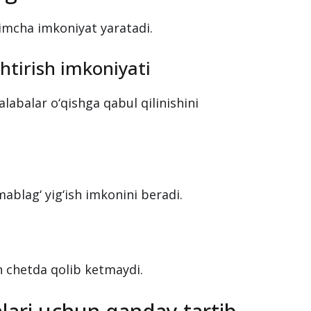
imcha imkoniyat yaratadi.
htirish imkoniyati
labalar o‘qishga qabul qilinishini
mablag‘ yig‘ish imkonini beradi.
n chetda qolib ketmaydi.