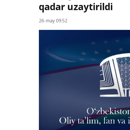
qadar uzaytirildi
26-may 09:52