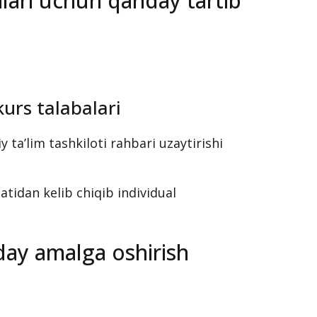
alari uchun qanday tartib
kurs talabalari
 ta’lim tashkiloti rahbari uzaytirishi
atidan kelib chiqib individual
day amalga oshirish