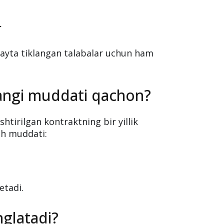
r
 qayta tiklangan talabalar uchun ham
yangi muddati qachon?
htirilgan kontraktning bir yillik
ash muddati:
etadi.
glatadi?