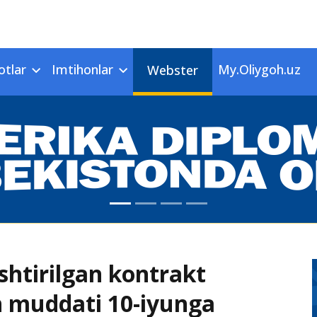
otlar
Imtihonlar
My.Oliygoh.uz
Webster
shtirilgan kontrakt
sh muddati 10-iyunga