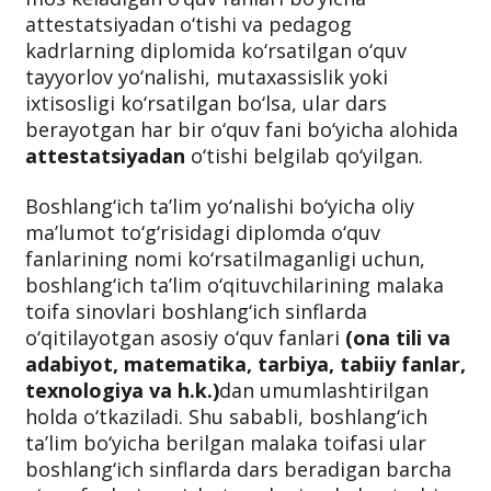
diplomda ko‘rsatilgan
tayyorlov
,
ta’lim
yo‘nalishi
,
mutaxassislik
yoki
ixtisosligiga
mos keladigan o‘quv fanlari bo‘yicha
attestatsiyadan o‘tishi va pedagog
kadrlarning diplomida ko‘rsatilgan o‘quv
tayyorlov yo‘nalishi, mutaxassislik yoki
ixtisosligi ko‘rsatilgan bo‘lsa, ular dars
berayotgan har bir o‘quv fani bo‘yicha alohida
attestatsiyadan
o‘tishi belgilab qo‘yilgan.
Boshlang‘ich ta’lim yo‘nalishi bo‘yicha oliy
ma’lumot to‘g‘risidagi diplomda o‘quv
fanlarining nomi ko‘rsatilmaganligi uchun,
boshlang‘ich ta’lim o‘qituvchilarining malaka
toifa sinovlari boshlang‘ich sinflarda
o‘qitilayotgan asosiy o‘quv fanlari
(ona tili va
adabiyot, matematika, tarbiya, tabiiy fanlar,
texnologiya va h.k.)
dan umumlashtirilgan
holda o‘tkaziladi. Shu sababli, boshlang‘ich