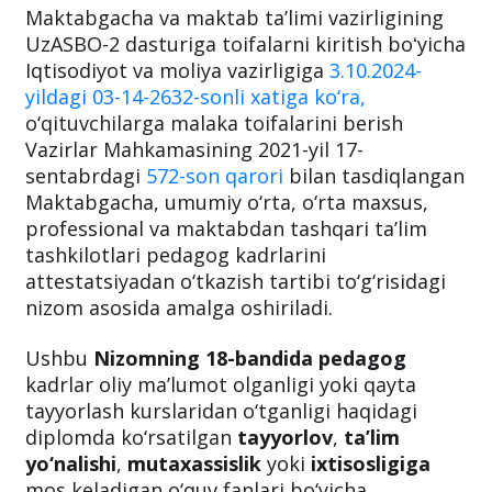
Maktabgacha va maktab ta’limi vazirligining
UzASBO-2 dasturiga toifalarni kiritish boʻyicha
Iqtisodiyot va moliya vazirligiga
3.10.2024-
yildagi 03-14-2632-sonli xatiga ko‘ra,
o‘qituvchilarga malaka toifalarini berish
Vazirlar Mahkamasining 2021-yil 17-
sentabrdagi
572-son qarori
bilan tasdiqlangan
Maktabgacha, umumiy o‘rta, o‘rta maxsus,
professional va maktabdan tashqari ta’lim
tashkilotlari pedagog kadrlarini
attestatsiyadan o‘tkazish tartibi to‘g‘risidagi
nizom asosida amalga oshiriladi.
Ushbu
Nizomning 18-bandida pedagog
kadrlar oliy ma’lumot olganligi yoki qayta
tayyorlash kurslaridan o‘tganligi haqidagi