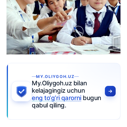
OH.UZ
.uz bilan
iz uchun
 qarorni
bugun
g.