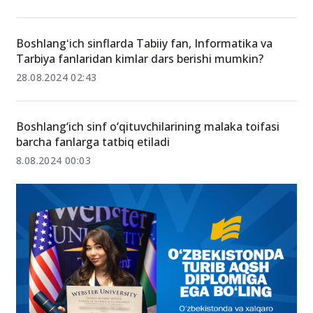
Attestatsiyaga jalb qilingan boshlang‘ich ta’lim
o‘qituvchilari ro‘yxati e’lon qilindi
28.10.2024 15:34
Boshlangʻich sinflarda Tabiiy fan, Informatika va
Tarbiya fanlaridan kimlar dars berishi mumkin?
28.08.2024 02:43
Boshlang‘ich sinf o‘qituvchilarining malaka toifasi
barcha fanlarga tatbiq etiladi
8.08.2024 00:03