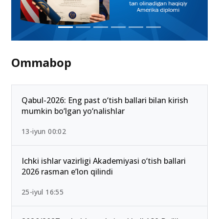
Ommabop
Qabul-2026: Eng past o‘tish ballari bilan kirish
mumkin bo‘lgan yo‘nalishlar
13-iyun 00:02
Ichki ishlar vazirligi Akademiyasi o‘tish ballari
2026 rasman e’lon qilindi