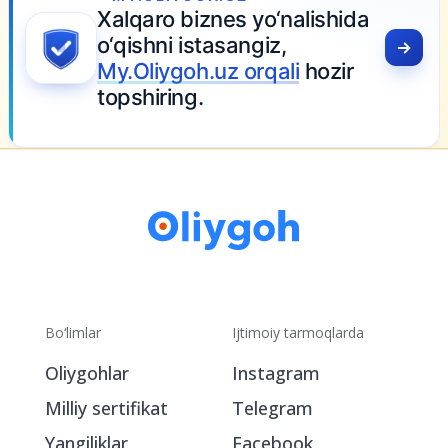
UZ
s yo‘nalishida
angiz,
 orqali
hozir