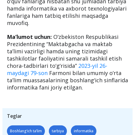
ta’lim bo‘yicha berilgan malaka toifasi ular
boshlang‘ich sinflarda dars beradigan barcha
o‘quv fanlariga nisbatan shu jumladan tarbiya
hamda informatika va axborot texnologiyalari
fanlariga ham tatbiq etilishi maqsadga
muvofiq.
Ma’lumot uchun:
O‘zbekiston Respublikasi
Prezidentining “Maktabgacha va maktab
ta’limi vazirligi hamda uning tizimidagi
tashkilotlar faoliyatini samarali tashkil etish
chora-tadbirlari to‘g‘risida”
2023-yil 26-
maydagi 79-son
Farmoni bilan umumiy o‘rta
ta’lim muassasalarining boshlang‘ich sinflarida
informatika fani joriy etilgan.