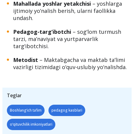
Mahallada yoshlar yetakchisi
– yoshlarga
ijtimoiy yo‘nalish berish, ularni faollikka
undash.
Pedagog-targ‘ibotchi
– sog‘lom turmush
tarzi, ma’naviyat va yurtparvarlik
targ‘ibotchisi.
Metodist
– Maktabgacha va maktab ta’limi
vazirligi tizimidagi o‘quv-uslubiy yo‘nalishda.
Teglar
Boshlang‘ich taʼlim
pedagog kasblari
o‘qituvchilik imkoniyatlari