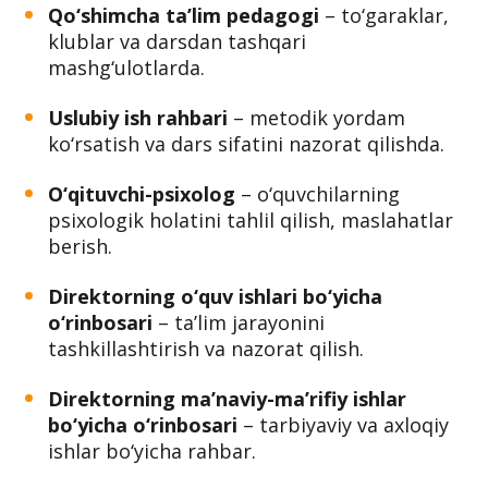
Qo‘shimcha ta’lim pedagogi
– to‘garaklar,
klublar va darsdan tashqari
mashg‘ulotlarda.
Uslubiy ish rahbari
– metodik yordam
ko‘rsatish va dars sifatini nazorat qilishda.
O‘qituvchi-psixolog
– o‘quvchilarning
psixologik holatini tahlil qilish, maslahatlar
berish.
Direktorning o‘quv ishlari bo‘yicha
o‘rinbosari
– ta’lim jarayonini
tashkillashtirish va nazorat qilish.
Direktorning ma’naviy-ma’rifiy ishlar
bo‘yicha o‘rinbosari
– tarbiyaviy va axloqiy
ishlar bo‘yicha rahbar.