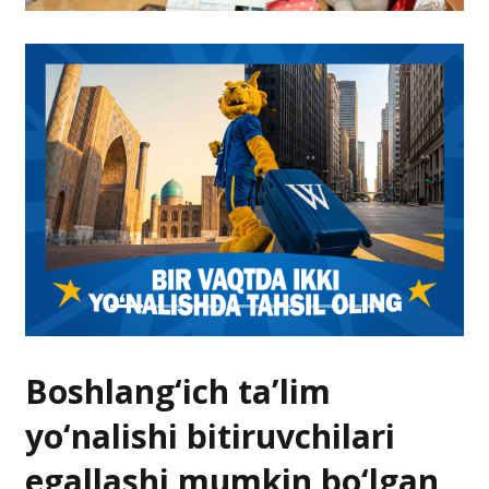
Boshlang‘ich ta’lim
yo‘nalishi bitiruvchilari
egallashi mumkin bo‘lgan