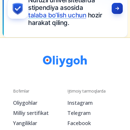
Nufuzli universitetlarda
stipendiya asosida
talaba bo‘lish uchun
hozir
harakat qiling.
Bo‘limlar
Ijtimoiy tarmoqlarda
Oliygohlar
Instagram