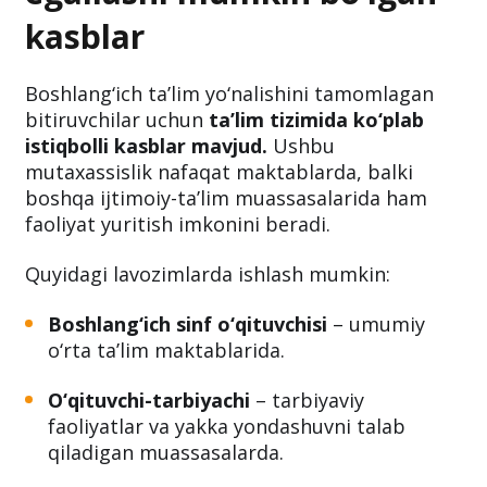
kasblar
Boshlang‘ich ta’lim yo‘nalishini tamomlagan
bitiruvchilar uchun
ta’lim tizimida ko‘plab
istiqbolli kasblar mavjud.
Ushbu
mutaxassislik nafaqat maktablarda, balki
boshqa ijtimoiy-ta’lim muassasalarida ham
faoliyat yuritish imkonini beradi.
Quyidagi lavozimlarda ishlash mumkin:
Boshlang‘ich sinf o‘qituvchisi
– umumiy
o‘rta ta’lim maktablarida.
O‘qituvchi-tarbiyachi
– tarbiyaviy
faoliyatlar va yakka yondashuvni talab
qiladigan muassasalarda.