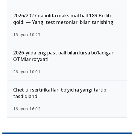
2026 rasman e’lon qilindi
25-iyul 16:55
2026/2027 qabulda maksimal ball 189 Bo‘lib
qoldi — Yangi test mezonlari bilan tanishing
15-iyun 10:27
2026-yilda eng past ball bilan kirsa bo‘ladigan
OTMlar ro‘yxati
26-iyun 10:01
Chet tili sertifikatlari bo‘yicha yangi tartib
tasdiqlandi
16-iyun 16:02