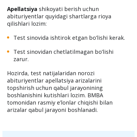
tartibda kirish imtihonlaridan keyin
abituriyentlarga apellatsiya huquqi taqdim
etiladi.
Apellatsiya
shikoyati berish uchun
abituriyentlar quyidagi shartlarga rioya
qilishlari lozim:
Test sinovida ishtirok etgan bo‘lishi kerak.
Test sinovidan chetlatilmagan bo‘lishi
zarur.
Hozirda, test natijalaridan norozi
abituriyentlar apellatsiya arizalarini
topshirish uchun qabul jarayonining
boshlanishini kutishlari lozim. BMBA
tomonidan rasmiy e’lonlar chiqishi bilan
arizalar qabul jarayoni boshlanadi.