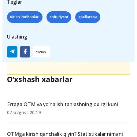
Teglar
Kirish imtihonlari
abituriyent
apellatsiya
Ulashing
O‘xshash xabarlar
Ertaga OTM va yo‘nalish tanlashning oxirgi kuni
07-avgust 20:19