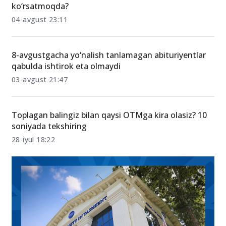
OTMga kirish qanchalik qiyin? Statistikalar nimani
ko‘rsatmoqda?
04-avgust 23:11
8-avgustgacha yo‘nalish tanlamagan abituriyentlar
qabulda ishtirok eta olmaydi
03-avgust 21:47
Toplagan balingiz bilan qaysi OTMga kira olasiz? 10
soniyada tekshiring
28-iyul 18:22