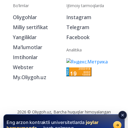
Bo‘limlar
Ijtimoiy tarmoqlarda
Oliygohlar
Instagram
Milliy sertifikat
Telegram
Yangiliklar
Facebook
Ma'lumotlar
Analitika
Imtihonlar
Webster
My.Oliygoh.uz
Eng arzon kontraktli universitetlarda
joylar