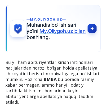
MY.OLIYGOH.UZ
uhandis bo‘lish sari
o‘lni
My.Oliygoh.uz bilan
oshlang.
Bu yil ham abituriyentlar kirish imtihonlari
natijalaridan norozi bo‘lgan holda apellatsiya
shikoyatini berish imkoniyatiga ega bo‘lishlari
mumkin. Hozircha
BMBA
bu borada rasmiy
xabar bermagan, ammo har yili odatiy