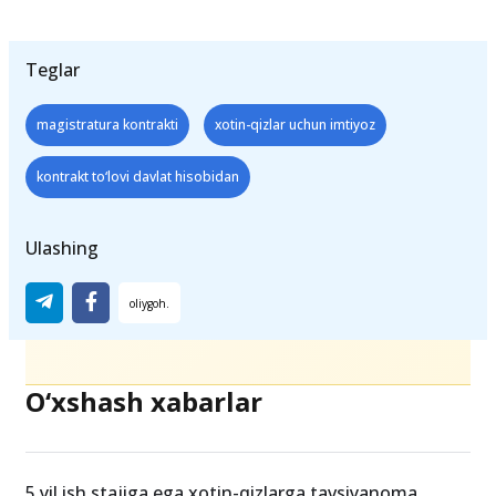
Teglar
magistratura kontrakti
xotin-qizlar uchun imtiyoz
kontrakt to‘lovi davlat hisobidan
Ulashing
O‘xshash xabarlar
5 yil ish stajiga ega xotin-qizlarga tavsiyanoma