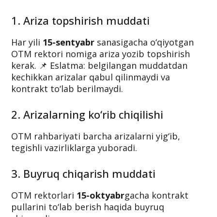
1. Ariza topshirish muddati
Har yili
15-sentyabr
sanasigacha o‘qiyotgan
OTM rektori nomiga ariza yozib topshirish
kerak. 📌 Eslatma: belgilangan muddatdan
kechikkan arizalar qabul qilinmaydi va
kontrakt to‘lab berilmaydi.
2. Arizalarning ko‘rib chiqilishi
OTM rahbariyati barcha arizalarni yig‘ib,
tegishli vazirliklarga yuboradi.
3. Buyruq chiqarish muddati
OTM rektorlari
15-oktyabr
gacha kontrakt
pullarini to‘lab berish haqida buyruq