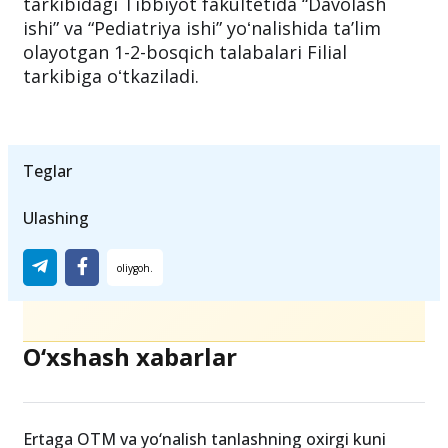
tarkibidagi Tibbiyot fakultetida “Davolash
ishi” va “Pediatriya ishi” yoʻnalishida taʼlim
olayotgan 1-2-bosqich talabalari Filial
tarkibiga oʻtkaziladi.
Teglar
Ulashing
O‘xshash xabarlar
Ertaga OTM va yo‘nalish tanlashning oxirgi kuni