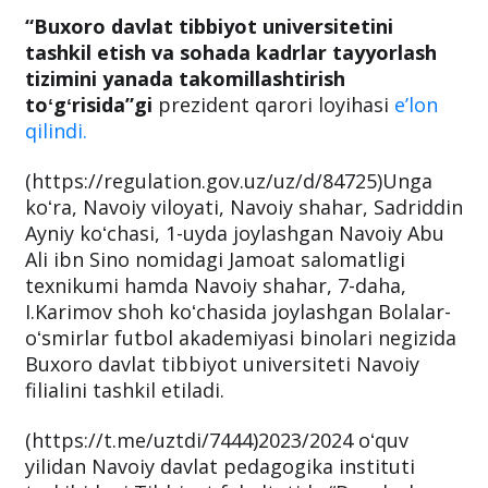
“Buxoro davlat tibbiyot universitetini
tashkil etish va sohada kadrlar tayyorlash
tizimini yanada takomillashtirish
toʻgʻrisida”gi
prezident qarori loyihasi
eʼlon
qilindi.
(https://regulation.gov.uz/uz/d/84725)Unga
koʻra, Navoiy viloyati, Navoiy shahar, Sadriddin
Ayniy koʻchasi, 1-uyda joylashgan Navoiy Abu
Ali ibn Sino nomidagi Jamoat salomatligi
texnikumi hamda Navoiy shahar, 7-daha,
I.Karimov shoh koʻchasida joylashgan Bolalar-
oʻsmirlar futbol akademiyasi binolari negizida
Buxoro davlat tibbiyot universiteti Navoiy
filialini tashkil etiladi.
(https://t.me/uztdi/7444)2023/2024 oʻquv
yilidan Navoiy davlat pedagogika instituti