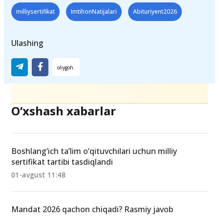
milliysertifikat
ImtihonNatijalari
Abituriyent2026
Ulashing
O‘xshash xabarlar
Boshlang‘ich ta’lim o‘qituvchilari uchun milliy
sertifikat tartibi tasdiqlandi
01-avgust 11:48
Mandat 2026 qachon chiqadi? Rasmiy javob