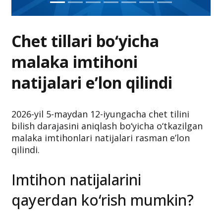
Chet tillari bo‘yicha
malaka imtihoni
natijalari e’lon qilindi
2026-yil 5-maydan 12-iyungacha chet tilini
bilish darajasini aniqlash bo‘yicha o‘tkazilgan
malaka imtihonlari natijalari rasman e’lon
qilindi.
Imtihon natijalarini
qayerdan ko‘rish mumkin?