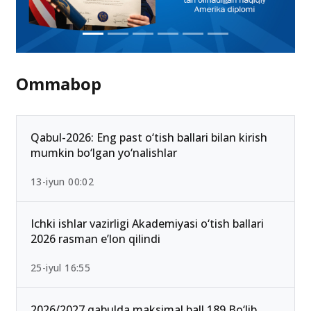
Ommabop
Qabul-2026: Eng past o‘tish ballari bilan kirish
mumkin bo‘lgan yo‘nalishlar
13-iyun 00:02
Ichki ishlar vazirligi Akademiyasi o‘tish ballari
2026 rasman e’lon qilindi
25-iyul 16:55
2026/2027 qabulda maksimal ball 189 Bo‘lib