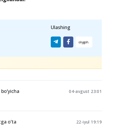
Ulashing
 bo‘yicha
04-avgust 23:01
tga o‘ta
22-iyul 19:19