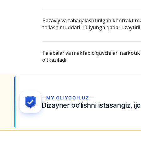
Bazaviy va tabaqalashtirilgan kontrakt ma
toʻlash muddati 10-iyunga qadar uzaytiril
Talabalar va maktab o‘quvchilari narkotik
o‘tkaziladi
Ariza topshiring
iring.