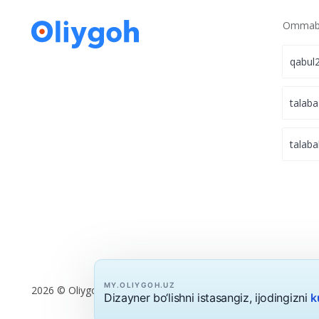
Ommabo
qabul
talaba
talaba
MY.OLIYGOH.UZ
2026 © Oliygoh.uz, Barcha huquqlar himoyalangan
Dizayner bo‘lishni istasangiz, ijodingizni
k