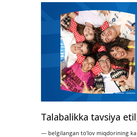
Talabalikka tavsiya eti
— belgilangan to‘lov miqdorining k