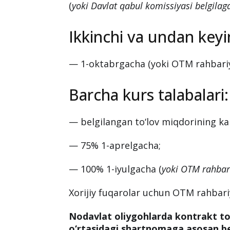
(
yoki Davlat qabul komissiyasi belgil
Ikkinchi va undan keyin
— 1-oktabrgacha (yoki OTM rahbari
Barcha kurs talabalari:
— belgilangan to‘lov miqdorining k
— 75% 1-aprelgacha;
— 100% 1-iyulgacha (
yoki OTM rahbar
Xorijiy fuqarolar uchun OTM rahbari
Nodavlat oliygohlarda kontrakt to
o‘rtasidagi shartnomaga asosan be