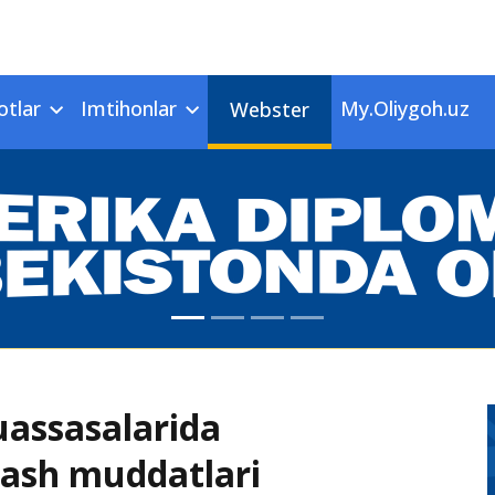
otlar
Imtihonlar
My.Oliygoh.uz
Webster
uassasalarida
‘lash muddatlari