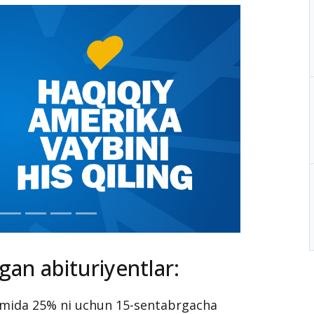
lgan abituriyentlar:
amida 25% ni uchun 15-sentabrgacha