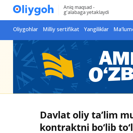
Aniq maqsad -
g'alabaga yetaklaydi
Oliygohlar
Milliy sertifikat
Yangiliklar
Ma'lum
Davlat oliy ta’lim m
kontraktni bo‘lib to