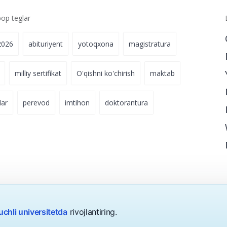
p teglar
2026
abituriyent
yotoqxona
magistratura
milliy sertifikat
O'qishni ko'chirish
maktab
lar
perevod
imtihon
doktorantura
uchli universitetda
rivojlantiring.