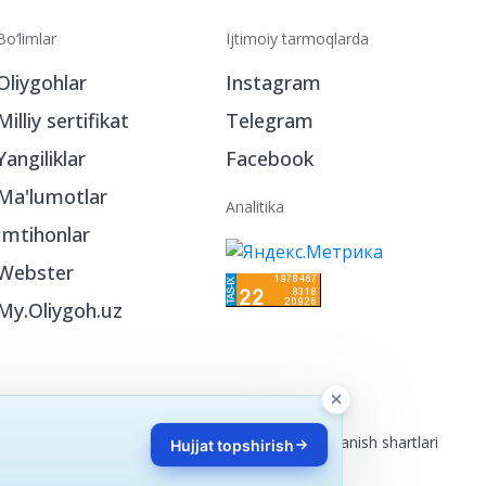
Bo‘limlar
Ijtimoiy tarmoqlarda
Oliygohlar
Instagram
Milliy sertifikat
Telegram
Yangiliklar
Facebook
Ma'lumotlar
Analitika
Imtihonlar
Webster
My.Oliygoh.uz
Reklama
/
Foydalanish shartlari
Hujjat topshirish