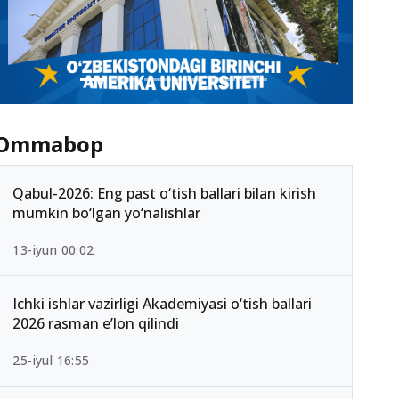
Ommabop
Qabul-2026: Eng past o‘tish ballari bilan kirish
mumkin bo‘lgan yo‘nalishlar
13-iyun 00:02
Ichki ishlar vazirligi Akademiyasi o‘tish ballari
2026 rasman e’lon qilindi
25-iyul 16:55